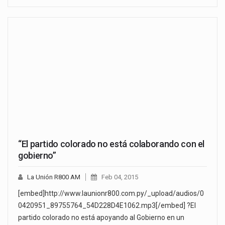
“El partido colorado no está colaborando con el
gobierno”
La Unión R800 AM
Feb 04, 2015
[embed]http://www.launionr800.com.py/_upload/audios/0
0420951_89755764_54D228D4E1062.mp3[/embed] ?El
partido colorado no está apoyando al Gobierno en un