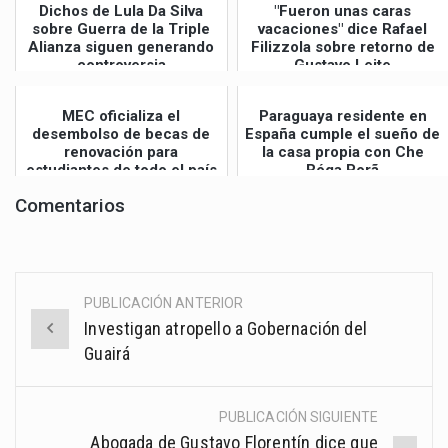
Dichos de Lula Da Silva
"Fueron unas caras
sobre Guerra de la Triple
vacaciones" dice Rafael
Alianza siguen generando
Filizzola sobre retorno de
controversia
Gustavo Leite
MEC oficializa el
Paraguaya residente en
desembolso de becas de
España cumple el sueño de
renovación para
la casa propia con Che
estudiantes de todo el país
Róga Porã
Comentarios
PUBLICACIÓN ANTERIOR
Post
Investigan atropello a Gobernación del
navigation
Guairá
PUBLICACIÓN SIGUIENTE
Abogada de Gustavo Florentín dice que