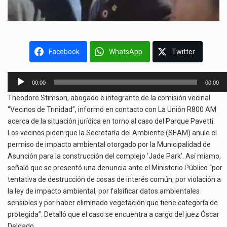
Facebook
WhatsApp
Twitter
Reproductor
00:00
00:00
de
Theodore Stimson, abogado e integrante de la comisión vecinal
audio
“Vecinos de Trinidad”, informó en contacto con La Unión R800 AM
acerca de la situación jurídica en torno al caso del Parque Pavetti.
Los vecinos piden que la Secretaría del Ambiente (SEAM) anule el
permiso de impacto ambiental otorgado por la Municipalidad de
Asunción para la construcción del complejo ‘Jade Park’. Así mismo,
señaló que se presentó una denuncia ante el Ministerio Público “por
tentativa de destrucción de cosas de interés común, por violación a
la ley de impacto ambiental, por falsificar datos ambientales
sensibles y por haber eliminado vegetación que tiene categoría de
protegida”. Detalló que el caso se encuentra a cargo del juez Óscar
Delgado.