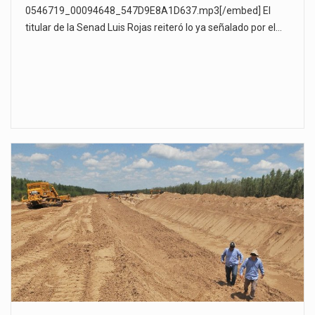
0546719_00094648_547D9E8A1D637.mp3[/embed] El
titular de la Senad Luis Rojas reiteró lo ya señalado por el…