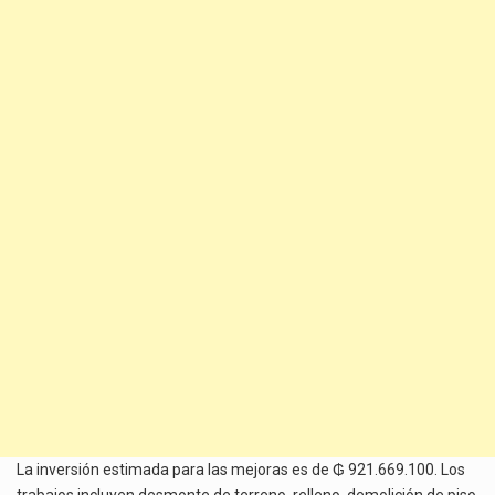
La inversión estimada para las mejoras es de ₲ 921.669.100. Los
trabajos incluyen desmonte de terreno, relleno, demolición de piso,