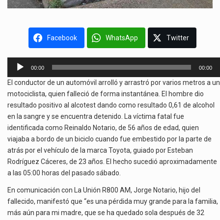
Facebook
WhatsApp
Twitter
Reproductor
00:00
00:00
de
El conductor de un automóvil arrolló y arrastró por varios metros a un
audio
motociclista, quien falleció de forma instantánea. El hombre dio
resultado positivo al alcotest dando como resultado 0,61 de alcohol
en la sangre y se encuentra detenido. La víctima fatal fue
identificada como Reinaldo Notario, de 56 años de edad, quien
viajaba a bordo de un biciclo cuando fue embestido por la parte de
atrás por el vehículo de la marca Toyota, guiado por Esteban
Rodríguez Cáceres, de 23 años. El hecho sucedió aproximadamente
a las 05:00 horas del pasado sábado.
En comunicación con La Unión R800 AM, Jorge Notario, hijo del
fallecido, manifestó que “es una pérdida muy grande para la familia,
más aún para mi madre, que se ha quedado sola después de 32