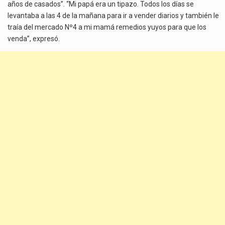
años de casados”. “Mi papá era un tipazo. Todos los días se
levantaba a las 4 de la mañana para ir a vender diarios y también le
traía del mercado Nº4 a mi mamá remedios yuyos para que los
venda”, expresó.