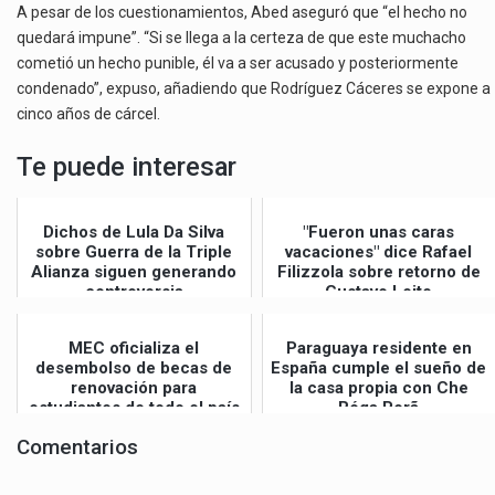
A pesar de los cuestionamientos, Abed aseguró que “el hecho no
quedará impune”. “Si se llega a la certeza de que este muchacho
cometió un hecho punible, él va a ser acusado y posteriormente
condenado”, expuso, añadiendo que Rodríguez Cáceres se expone a
cinco años de cárcel.
Te puede interesar
Dichos de Lula Da Silva
"Fueron unas caras
sobre Guerra de la Triple
vacaciones" dice Rafael
Alianza siguen generando
Filizzola sobre retorno de
controversia
Gustavo Leite
MEC oficializa el
Paraguaya residente en
desembolso de becas de
España cumple el sueño de
renovación para
la casa propia con Che
estudiantes de todo el país
Róga Porã
Comentarios