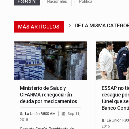
Posted in:
Nacionales
Política
DE LA MISMA CATEGO
MÁS ARTÍCULOS
Ministerio de Salud y
ESSAP no ti
CIFARMA renegociarán
desagüe por
deuda por medicamentos
túnel que se 
Banco Conti
La Unión R800 AM
Sep 11,
2018
La Unión R8
2016