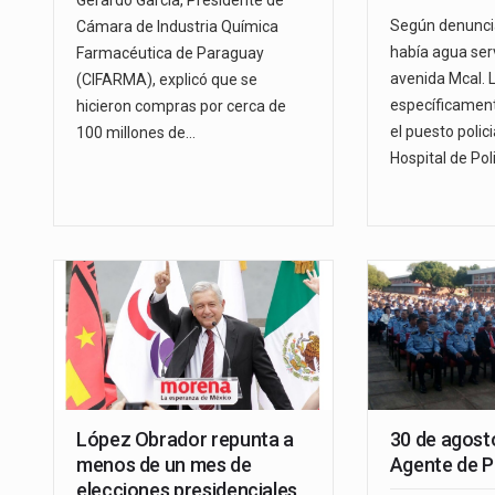
Gerardo García, Presidente de
Según denunci
Cámara de Industria Química
había agua ser
Farmacéutica de Paraguay
avenida Mcal. 
(CIFARMA), explicó que se
específicament
hicieron compras por cerca de
el puesto polici
100 millones de…
Hospital de Pol
López Obrador repunta a
30 de agosto
menos de un mes de
Agente de Po
elecciones presidenciales