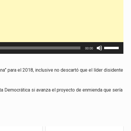
Utiliza
00:00
las
teclas
de
na” para el 2018, inclusive no descartó que el líder disidente
flecha
arriba/abajo
rta Democrática si avanza el proyecto de enmienda que sería
para
aumentar
o
disminuir
el
volumen.