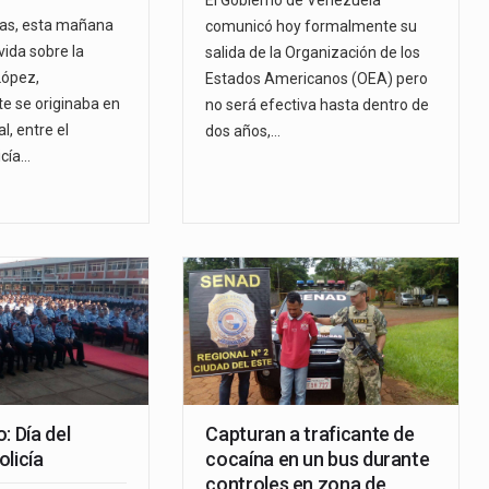
El Gobierno de Venezuela
as, esta mañana
comunicó hoy formalmente su
vida sobre la
salida de la Organización de los
López,
Estados Americanos (OEA) pero
e se originaba en
no será efectiva hasta dentro de
al, entre el
dos años,…
icía…
: Día del
Capturan a traficante de
licía
cocaína en un bus durante
controles en zona de