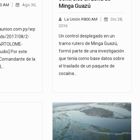
00 AM
Ago 30,
Minga Guazú
La Unión R800 AM
Dic 28,
2016
launion.com.py/wp
Un control desplegado en un
ads/2017/08/2-
tramo rutero de Minga Guazú,
ARTOLOME-
formó parte de una investigación
dio] Por este
que tenía como base datos sobre
 Comandante de la
el traslado de un paquete de
l,…
cocaína…