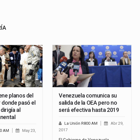
RÍA
ene planos del
Venezuela comunica su
 donde pasó el
salida de la OEA pero no
dirigía al
será efectiva hasta 2019
nental
La Unión R800 AM
Abr 29,
2017
00 AM
May 23,