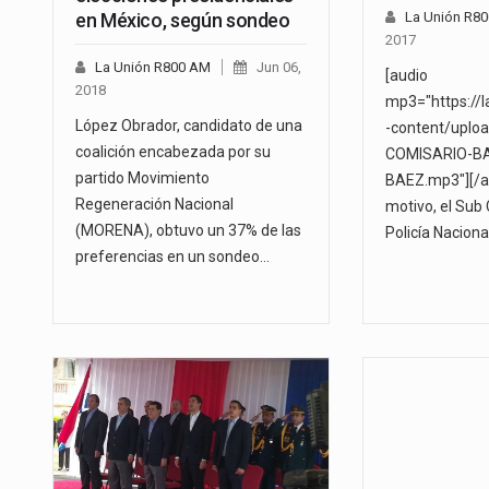
en México, según sondeo
La Unión R8
2017
La Unión R800 AM
Jun 06,
[audio
2018
mp3="https://
López Obrador, candidato de una
-content/uplo
coalición encabezada por su
COMISARIO-B
partido Movimiento
BAEZ.mp3"][/au
Regeneración Nacional
motivo, el Sub
(MORENA), obtuvo un 37% de las
Policía Naciona
preferencias en un sondeo…