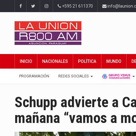
+595 21 611370
info@launion.
INICIO
NACIONALES
POLÍTICA
MUNDO
D
PROGRAMACIÓN
REDES SOCIALES
Schupp advierte a Ca
mañana “vamos a mor