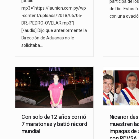
[audio
participa de l
mp3="https://launion.com.py/wp
de Río. Estos f
-content/uploads/2018/05/06-
con una ovació
DR.-PEDRO-OVELAR.mp3"]
[/audio] Dijo que anteriormente la
Dirección de Aduanas no le
solicitaba…
Con solo de 12 años corrió
Nicanor des
7 maratones y batió récord
muestren la
mundial
impagas de 
con PDVSA