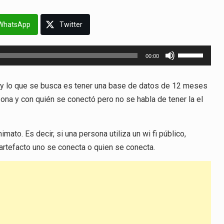
WhatsApp
Twitter
Utiliza
00:00
las
teclas
ey lo que se busca es tener una base de datos de 12 meses
de
na y con quién se conectó pero no se habla de tener la el
flecha
arriba/abajo
para
to. Es decir, si una persona utiliza un wi fi público,
aumentar
 artefacto uno se conecta o quien se conecta.
o
disminuir
el
volumen.