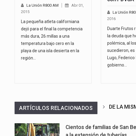
La Unión R800 AM
Abr 01,
2015
La Unión R8
2016
La pequeña atleta californiana
Duarte Frutos 
dejó para el final la competencia
la deuda que h
más dura, 26 millas a una
polémica, al lo
temperatura bajo cero en la
sucedieron, es
playa de una isla desierta en la
Lugo, Federico 
región…
gobierno…
DE LA MI
ARTÍCULOS RELACIONADOS
Cientos de familias de San Be
a la extensión de tuberías