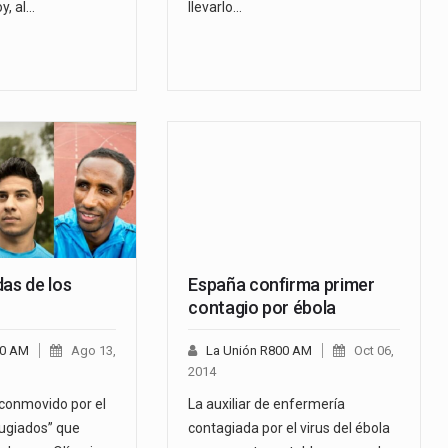
y, al…
llevarlo…
as de los
España confirma primer
contagio por ébola
00 AM
Ago 13,
La Unión R800 AM
Oct 06,
2014
conmovido por el
La auxiliar de enfermería
ugiados” que
contagiada por el virus del ébola