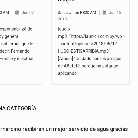
00 AM
Jun 07,
La Unión R800 AM
Jun 15,
2018
responsabilizó de
[audio
oy genera
mp3="https://launion.com.py/wp
s gobiernos que le
-content/uploads/2018/06/17-
 decir: Fernando
HUGO-ESTIGARRIBIA.mp3"]
Franco y el actual
[/audio] "Cuidado con los amigos
de Añeteté, porque no estarían
aplicando…
SMA CATEGORÍA
rnardino recibirán un mejor servicio de agua gracias