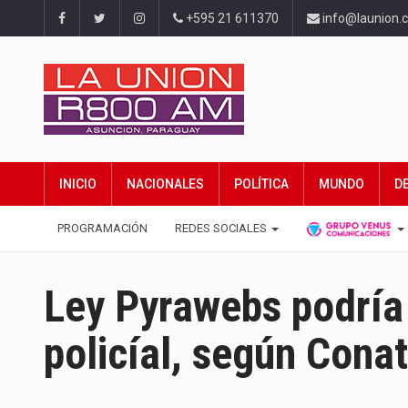
+595 21 611370
info@launion.
INICIO
NACIONALES
POLÍTICA
MUNDO
D
PROGRAMACIÓN
REDES SOCIALES
Ley Pyrawebs podría
policíal, según Conat