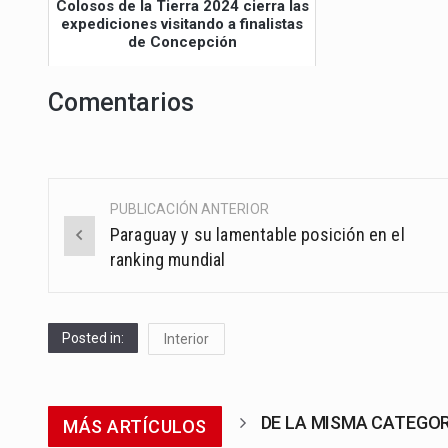
Colosos de la Tierra 2024 cierra las
expediciones visitando a finalistas
de Concepción
Comentarios
PUBLICACIÓN ANTERIOR
Post
Paraguay y su lamentable posición en el
navigation
ranking mundial
Posted in:
Interior
DE LA MISMA CATEGO
MÁS ARTÍCULOS