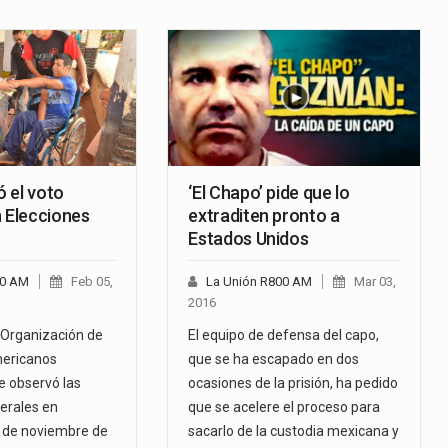
 el voto
‘El Chapo’ pide que lo
n Elecciones
extraditen pronto a
Estados Unidos
00 AM
Feb 05,
La Unión R800 AM
Mar 03,
2016
a Organización de
El equipo de defensa del capo,
mericanos
que se ha escapado en dos
 observó las
ocasiones de la prisión, ha pedido
erales en
que se acelere el proceso para
 de noviembre de
sacarlo de la custodia mexicana y