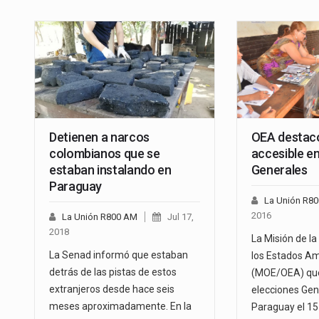
Detienen a narcos
OEA destacó
colombianos que se
accesible e
estaban instalando en
Generales
Paraguay
La Unión R8
2016
La Unión R800 AM
Jul 17,
2018
La Misión de l
La Senad informó que estaban
los Estados A
detrás de las pistas de estos
(MOE/OEA) que
extranjeros desde hace seis
elecciones Gen
meses aproximadamente. En la
Paraguay el 15