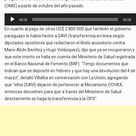
(OMS) a partir de octubre del año pasado.
Reproductor
00:00
00:00
de
En cuanto al pago de otros US$ 2.800.000 que también el gobierno
audio
paraguayo le había hecho a GAVI (transferencia errónea según
diputados opositores que redactaron el libelo acusatorio contra
Mario Abdo Benítez y Hugo Velázquez), dijo que ya se recuperaron y
que este monto se halla en cuenta del Ministerio de Salud registrada
en el Banco Nacional de Fomento (BNF). “Tengo documentos que
indican que se depositó en febrero y que hay una devolución del 4 de
marzo”, detalló Villalba en conversación con La Unión, agregando
que “ellos (GAVI) dejaron de pertenecer al Mecanismo COVAX,
entonces devuelven para que a través del Ministerio de Salud
directamente se haga la transferencia a la OPS”.