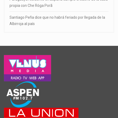
propia con Che Róga Porã
Santiago Peña dice que no habrá feriado por llegada de la
Albirroja al país