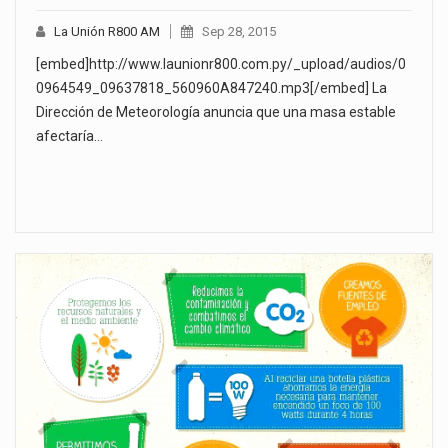
La Unión R800 AM
Sep 28, 2015
[embed]http://www.launionr800.com.py/_upload/audios/0
0964549_09637818_560960A847240.mp3[/embed] La
Dirección de Meteorología anuncia que una masa estable
afectaría…