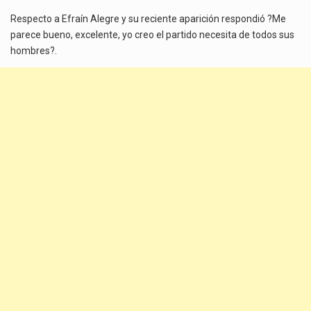
Respecto a Efraín Alegre y su reciente aparición respondió ?Me
parece bueno, excelente, yo creo el partido necesita de todos sus
hombres?.