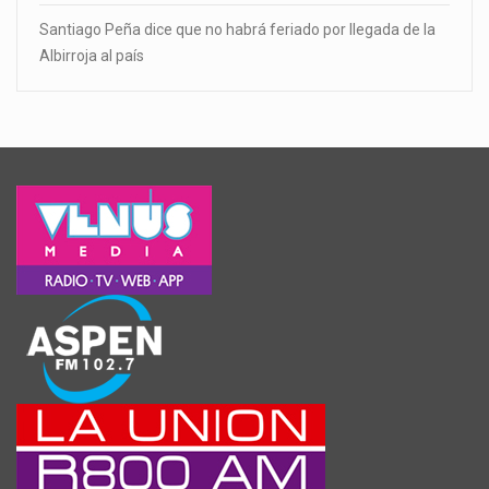
Santiago Peña dice que no habrá feriado por llegada de la
Albirroja al país