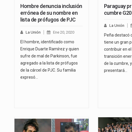
Hombre denuncia inclusión
Paraguay pr
errónea de su nombre en
cumbre G20
lista de prófugos de PJC
La Unión
La Unión
Ene 20, 2020
Peña destacó 
El hombre, identificado como
tiene un gran p
Enrique Duarte Ramírez y quien
contribuir en e
sufre de mal de Parkinson, fue
transición ener
agregado a la lista de prófugos
de la cumbre, 
de la cárcel de PJC. Su familia
presentará…
expresó…