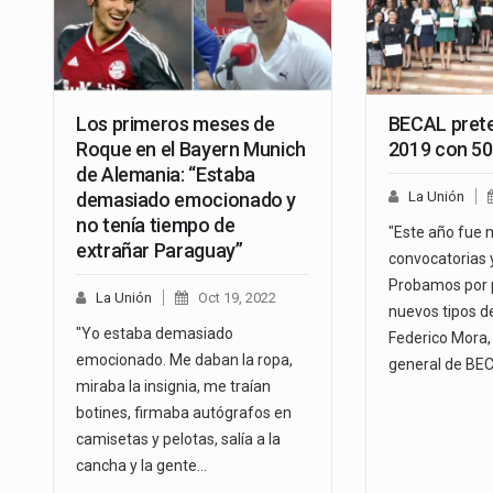
Los primeros meses de
BECAL prete
Roque en el Bayern Munich
2019 con 50
de Alemania: “Estaba
demasiado emocionado y
La Unión
no tenía tiempo de
"Este año fue 
extrañar Paraguay”
convocatorias y
Probamos por 
La Unión
Oct 19, 2022
nuevos tipos de
"Yo estaba demasiado
Federico Mora,
emocionado. Me daban la ropa,
general de BE
miraba la insignia, me traían
botines, firmaba autógrafos en
camisetas y pelotas, salía a la
cancha y la gente…