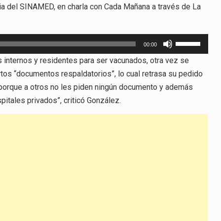
ria del SINAMED, en charla con Cada Mañana a través de La
Utiliza
00:00
las
s internos y residentes para ser vacunados, otra vez se
teclas
ertos “documentos respaldatorios”, lo cual retrasa su pedido
de
 porque a otros no les piden ningún documento y además
flecha
itales privados”, criticó González.
arriba/abajo
para
aumentar
o
disminuir
el
volumen.