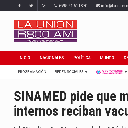
+595 21 611370
info@launion.
INICIO
NACIONALES
POLÍTICA
MUNDO
D
PROGRAMACIÓN
REDES SOCIALES
SINAMED pide que mé
internos reciban vac