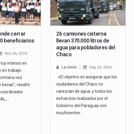
nde cerrar
26 camiones cisterna
0 beneficiarios
llevan 370.000 litros de
agua para pobladores del
Nov 26, 2019
Chaco
muy intenso en
La Unión
Sep 23, 2024
 en trabajo.
«El objetivo es asegurar que los
primera vez
ciudadanos del Chaco no
 becas", resaltó
carezcan de agua, y todos los
 coordinador
esfuerzos realizados por el
CAL,…
Gobierno del Paraguay son
insuficientes…