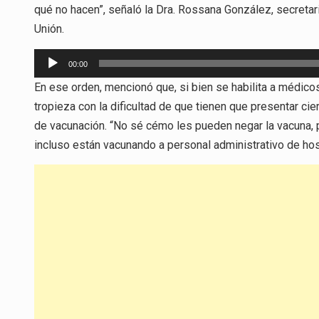
qué no hacen”, señaló la Dra. Rossana González, secreta
Unión.
Reproductor
00:00
de
En ese orden, mencionó que, si bien se habilita a médico
audio
tropieza con la dificultad de que tienen que presentar ci
de vacunación. “No sé cémo les pueden negar la vacuna,
incluso están vacunando a personal administrativo de hosp