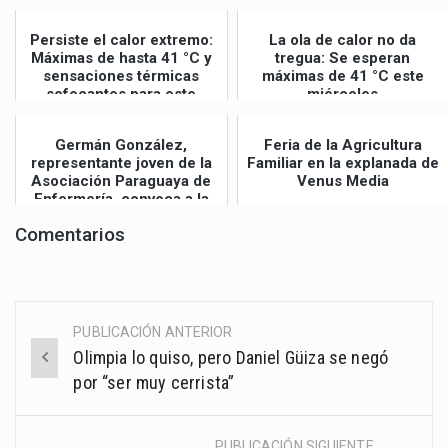
Persiste el calor extremo:
La ola de calor no da
Máximas de hasta 41 °C y
tregua: Se esperan
sensaciones térmicas
máximas de 41 °C este
sofocantes para este
miércoles
jueves
Germán González,
Feria de la Agricultura
representante joven de la
Familiar en la explanada de
Asociación Paraguaya de
Venus Media
Enfermería, convoca a la
Gran Mar...
Comentarios
PUBLICACIÓN ANTERIOR
Post
Olimpia lo quiso, pero Daniel Güiza se negó
navigation
por “ser muy cerrista”
PUBLICACIÓN SIGUIENTE