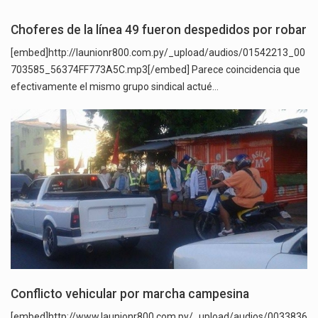
Choferes de la línea 49 fueron despedidos por robar
[embed]http://launionr800.com.py/_upload/audios/01542213_00
703585_56374FF773A5C.mp3[/embed] Parece coincidencia que
efectivamente el mismo grupo sindical actué…
Conflicto vehicular por marcha campesina
[embed]http://www.launionr800.com.py/_upload/audios/0033836