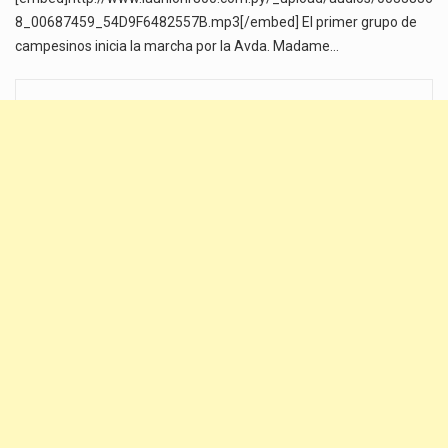
8_00687459_54D9F6482557B.mp3[/embed] El primer grupo de
campesinos inicia la marcha por la Avda. Madame…