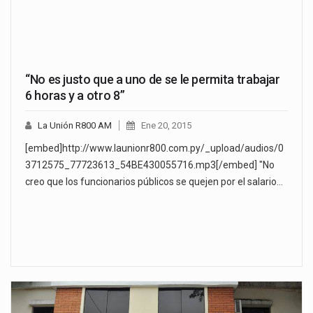
“No es justo que a uno de se le permita trabajar
6 horas y a otro 8”
La Unión R800 AM
Ene 20, 2015
[embed]http://www.launionr800.com.py/_upload/audios/0
3712575_77723613_54BE430055716.mp3[/embed] "No
creo que los funcionarios públicos se quejen por el salario…