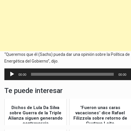
“Queremos que él (Sachs) pueda dar una opinión sobre la Política de
Energética del Gobierno”, dijo.
Reproductor
00:00
00:00
de
audio
Te puede interesar
Dichos de Lula Da Silva
"Fueron unas caras
sobre Guerra de la Triple
vacaciones" dice Rafael
Alianza siguen generando
Filizzola sobre retorno de
controversia
Gustavo Leite