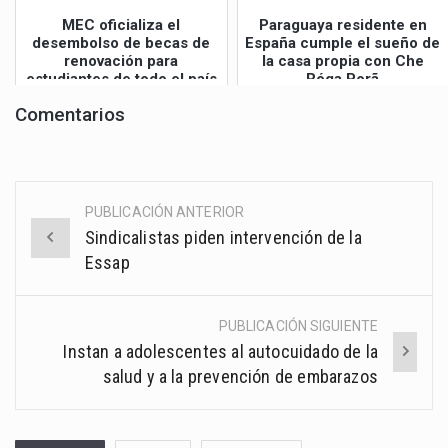
MEC oficializa el
Paraguaya residente en
desembolso de becas de
España cumple el sueño de
renovación para
la casa propia con Che
estudiantes de todo el país
Róga Porã
Comentarios
PUBLICACIÓN ANTERIOR
Post
Sindicalistas piden intervención de la
navigation
Essap
PUBLICACIÓN SIGUIENTE
Instan a adolescentes al autocuidado de la
salud y a la prevención de embarazos