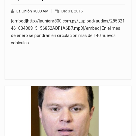
La Unión R800 AM
Dic 31, 2015
[embed]http://launionr800.com.py/_upload/audios/285321
46_00430815_56852ADF1A6B7.mp3[/embed] En el mes
de enero se pondrán en circulación más de 140 nuevos
vehículos…