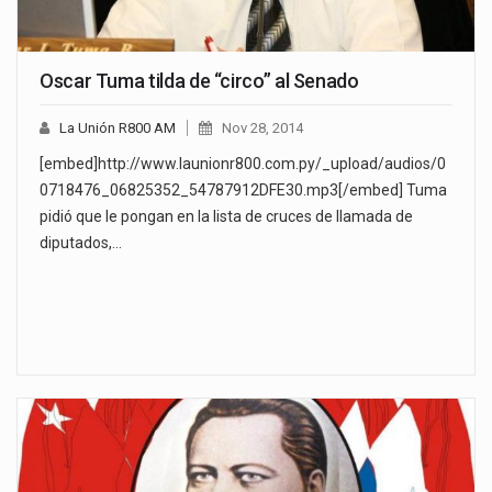
Oscar Tuma tilda de “circo” al Senado
La Unión R800 AM
Nov 28, 2014
[embed]http://www.launionr800.com.py/_upload/audios/0
0718476_06825352_54787912DFE30.mp3[/embed] Tuma
pidió que le pongan en la lista de cruces de llamada de
diputados,…