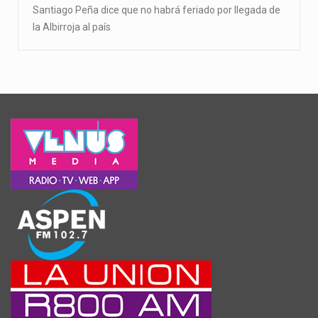
Santiago Peña dice que no habrá feriado por llegada de
la Albirroja al país