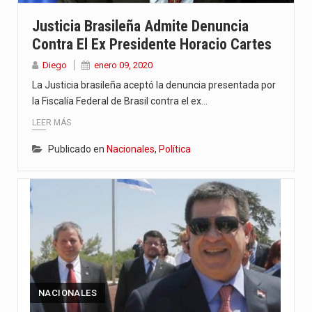
“La situación no está tan mala en el Ministerio de…
Justicia Brasileña Admite Denuncia
Contra El Ex Presidente Horacio Cartes
El amanecer de este miércoles se caracteriza por un ambiente…
Diego
enero 09, 2020
Hace casi dos meses que Rivas dejó el Senado y,…
La Justicia brasileña aceptó la denuncia presentada por
la Fiscalía Federal de Brasil contra el ex…
LEER MÁS
Publicado en
Nacionales
,
Política
NACIONALES