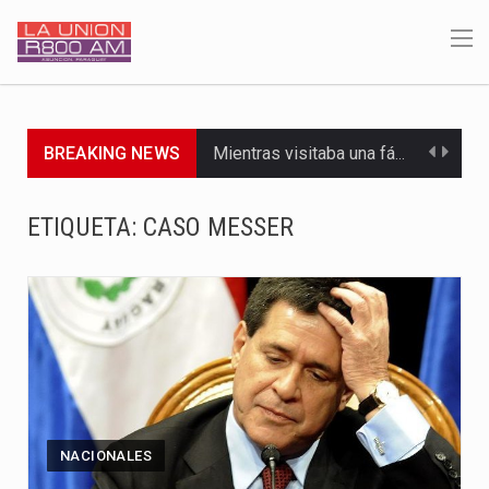
BREAKING NEWS
Mientras visitaba una fábrica de armamentos en San Paulo, el…
Rafael Filizzola, senador del Partido Democrático Progresista, calificó como "unas…
ETIQUETA:
CASO MESSER
El Ministerio de Educación y Ciencias (MEC) ha confirmado la…
Para Tania, una paraguaya de 33 años que reside en…
El presidente de la República se encontraba en el aeropuerto…
Una familia atravesó momentos de extrema tensión durante la madrugada…
Fretes se refirió concretamente al recorrido que realizó este jueves…
NACIONALES