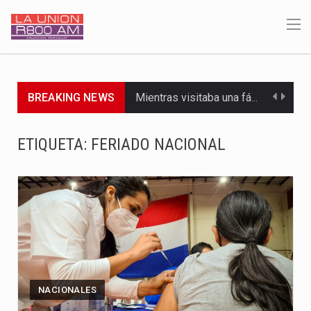
BREAKING NEWS
Mientras visitaba una fábrica de armamentos en San Paulo, el…
Rafael Filizzola, senador del Partido Democrático Progresista, calificó como "unas…
ETIQUETA:
FERIADO NACIONAL
El Ministerio de Educación y Ciencias (MEC) ha confirmado la…
Para Tania, una paraguaya de 33 años que reside en…
El presidente de la República se encontraba en el aeropuerto…
Una familia atravesó momentos de extrema tensión durante la madrugada…
Fretes se refirió concretamente al recorrido que realizó este jueves…
NACIONALES