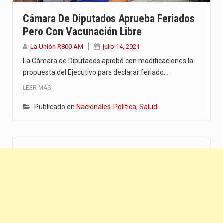
“La situación no está tan mala en el Ministerio de…
Cámara De Diputados Aprueba Feriados
Pero Con Vacunación Libre
El amanecer de este miércoles se caracteriza por un ambiente…
La Unión R800 AM
julio 14, 2021
Hace casi dos meses que Rivas dejó el Senado y,…
La Cámara de Diputados aprobó con modificaciones la
propuesta del Ejecutivo para declarar feriado…
LEER MÁS
Publicado en
Nacionales
,
Política
,
Salud