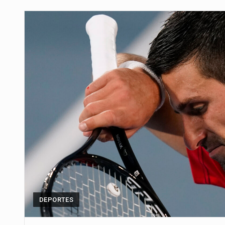
Para Tania, una paraguaya de 33
El presidente de la República se
Una familia atravesó momentos 
Fretes se refirió concretamente 
“La situación no está tan mala en
El amanecer de este miércoles s
Hace casi dos meses que Rivas 
DEPORTES