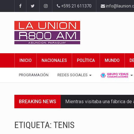
+595 21 611370
info@launion.
INICIO
NACIONALES
POLÍTICA
MUNDO
D
PROGRAMACIÓN
REDES SOCIALES
BREAKING NEWS
Mientras visitaba una fábrica d
Rafael Filizzola, senador del Pa
ETIQUETA:
TENIS
El Ministerio de Educación y Cie