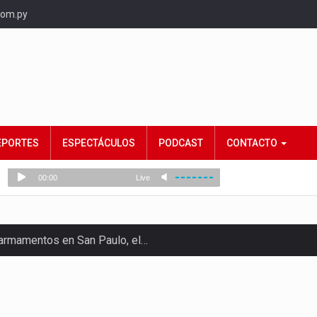
com.py
EPORTES
ESPECTÁCULOS
PODCAST
CONTACTO
e armamentos en San Paulo, el…
rtido Democrático Progresista, calificó como "unas…
ncias (MEC) ha confirmado la…