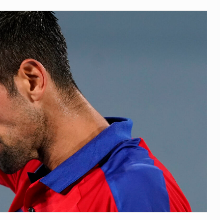
 años que reside en…
 encontraba en el aeropuerto…
de extrema tensión durante la madrugada…
al recorrido que realizó este jueves…
 el Ministerio de…
e caracteriza por un ambiente…
dejó el Senado y,…