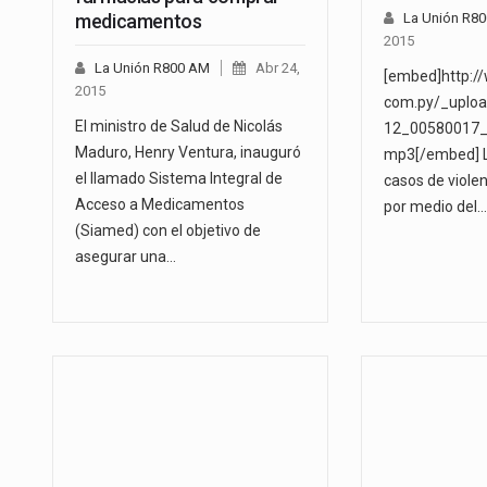
medicamentos
La Unión R8
2015
La Unión R800 AM
Abr 24,
[embed]http:/
2015
com.py/_uploa
El ministro de Salud de Nicolás
12_00580017_
Maduro, Henry Ventura, inauguró
mp3[/embed] L
el llamado Sistema Integral de
casos de viole
Acceso a Medicamentos
por medio del…
(Siamed) con el objetivo de
asegurar una…