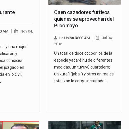
durante
Caen cazadores furtivos
quienes se aprovechan del
Pilcomayo
00 AM
Nov 04,
La Unión R800 AM
Jul 04,
2016
es y una mujer
Un total de doce cocodrilos de la
ificaron y
especie yacaré hú de diferentes
 esa condición
medidas, un tuyuyú cuartelero;
del juzgado en
un kure´i (jabalí) y otros animales
a en lo civil,
totalizan la carga incautada…
…