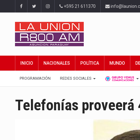
+595 21 611370
info@launion.
INICIO
NACIONALES
POLÍTICA
MUNDO
D
PROGRAMACIÓN
REDES SOCIALES
Telefonías proveerá 4