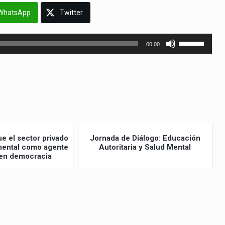
WhatsApp
Twitter
Utiliza
00:00
las
teclas
de
flecha
arriba/abajo
para
aumentar
e el sector privado
Jornada de Diálogo: Educación
amental como agente
Autoritaria y Salud Mental
o
en democracia
disminuir
el
volumen.