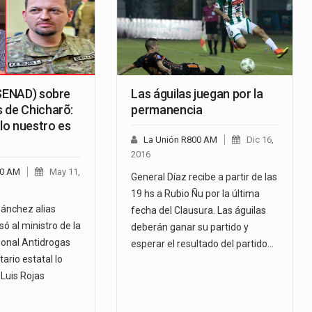
(SENAD) sobre
Las águilas juegan por la
 de Chicharõ:
permanencia
 lo nuestro es
La Unión R800 AM
Dic 16,
2016
00 AM
May 11,
General Díaz recibe a partir de las
19 hs a Rubio Ñu por la última
ánchez alias
fecha del Clausura. Las águilas
só al ministro de la
deberán ganar su partido y
ional Antidrogas
esperar el resultado del partido…
tario estatal lo
 Luis Rojas