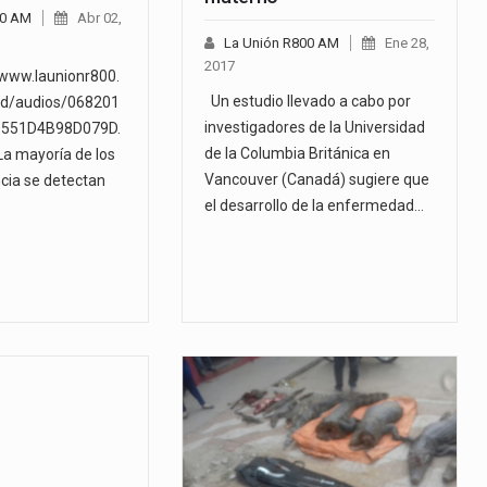
00 AM
Abr 02,
La Unión R800 AM
Ene 28,
2017
/www.launionr800.
Un estudio llevado a cabo por
d/audios/068201
investigadores de la Universidad
551D4B98D079D.
de la Columbia Británica en
a mayoría de los
Vancouver (Canadá) sugiere que
ncia se detectan
el desarrollo de la enfermedad…