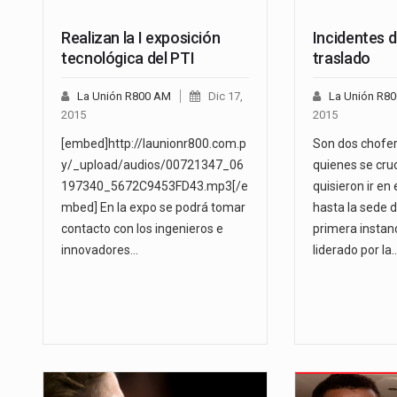
Realizan la I exposición
Incidentes 
tecnológica del PTI
traslado
La Unión R800 AM
Dic 17,
La Unión R8
2015
2015
[embed]http://launionr800.com.p
Son dos chofer
y/_upload/audios/00721347_06
quienes se cruc
197340_5672C9453FD43.mp3[/e
quisieron ir en
mbed] En la expo se podrá tomar
hasta la sede 
contacto con los ingenieros e
primera instanci
innovadores…
liderado por la