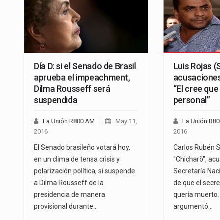
Día D: si el Senado de Brasil
Luis Rojas 
aprueba el impeachment,
acusaciones
Dilma Rousseff será
“El cree que
suspendida
personal”
La Unión R800 AM
May 11,
La Unión R8
2016
2016
El Senado brasileño votará hoy,
Carlos Rubén S
en un clima de tensa crisis y
"Chicharõ", acu
polarización política, si suspende
Secretaría Nac
a Dilma Rousseff de la
de que el secre
presidencia de manera
quería muerto.
provisional durante…
argumentó…