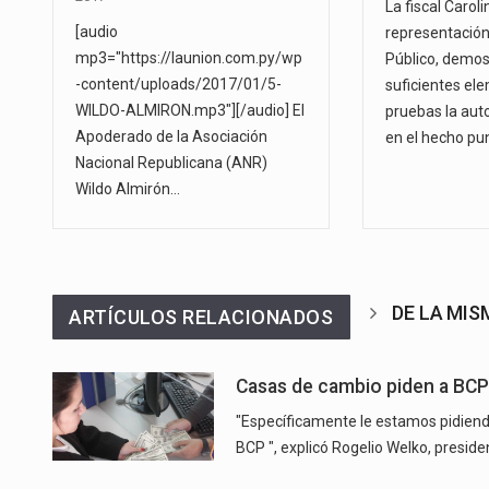
La fiscal Carol
[audio
representación 
mp3="https://launion.com.py/wp
Público, demos
-content/uploads/2017/01/5-
suficientes el
WILDO-ALMIRON.mp3"][/audio] El
pruebas la aut
Apoderado de la Asociación
en el hecho pu
Nacional Republicana (ANR)
Wildo Almirón…
DE LA MI
ARTÍCULOS RELACIONADOS
Casas de cambio piden a BCP 
"Específicamente le estamos pidiend
BCP ", explicó Rogelio Welko, presid