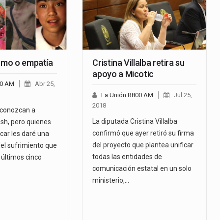
ismo o empatía
Cristina Villalba retira su
apoyo a Micotic
00 AM
Abr 25,
La Unión R800 AM
Jul 25,
2018
conozcan a
La diputada Cristina Villalba
h, pero quienes
confirmó que ayer retiró su firma
icar les daré una
del proyecto que plantea unificar
del sufrimiento que
todas las entidades de
s últimos cinco
comunicación estatal en un solo
ministerio,…