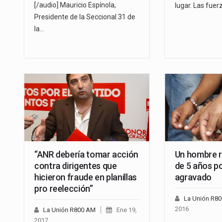
[/audio] Mauricio Espínola,
lugar. Las fue
Presidente de la Seccional 31 de
la…
“ANR debería tomar acción
Un hombre 
contra dirigentes que
de 5 años p
hicieron fraude en planillas
agravado
pro reelección”
La Unión R8
2016
La Unión R800 AM
Ene 19,
2017