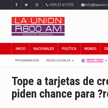
+595 21 611370
info@launion.
INICIO
NACIONALES
POLÍTICA
MUNDO
D
PROGRAMACIÓN
REDES SOCIALES
Tope a tarjetas de c
piden chance para ?r