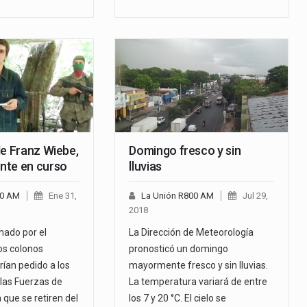
de Franz Wiebe,
Domingo fresco y sin
nte en curso
lluvias
00 AM
Ene 31,
La Unión R800 AM
Jul 29,
2018
mado por el
La Dirección de Meteorología
os colonos
pronosticó un domingo
ían pedido a los
mayormente fresco y sin lluvias.
 las Fuerzas de
La temperatura variará de entre
que se retiren del
los 7 y 20 °C. El cielo se