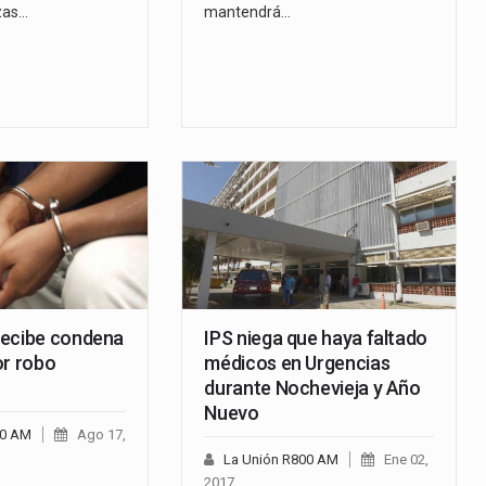
rzas…
mantendrá…
recibe condena
IPS niega que haya faltado
or robo
médicos en Urgencias
durante Nochevieja y Año
Nuevo
00 AM
Ago 17,
La Unión R800 AM
Ene 02,
2017