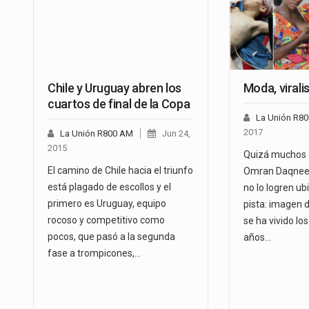
Chile y Uruguay abren los
Moda, viral
cuartos de final de la Copa
La Unión R8
2017
La Unión R800 AM
Jun 24,
2015
Quizá muchos 
El camino de Chile hacia el triunfo
Omran Daqnees
está plagado de escollos y el
no lo logren ub
primero es Uruguay, equipo
pista: imagen 
rocoso y competitivo como
se ha vivido lo
pocos, que pasó a la segunda
años…
fase a trompicones,…