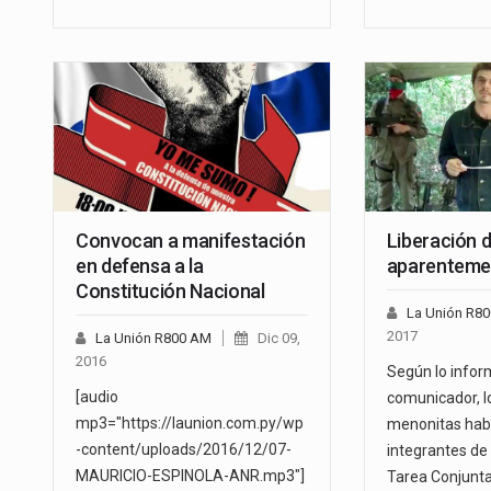
Convocan a manifestación
Liberación 
en defensa a la
aparenteme
Constitución Nacional
La Unión R8
2017
La Unión R800 AM
Dic 09,
2016
Según lo infor
[audio
comunicador, l
mp3="https://launion.com.py/wp
menonitas habr
-content/uploads/2016/12/07-
integrantes de
MAURICIO-ESPINOLA-ANR.mp3"]
Tarea Conjunta 