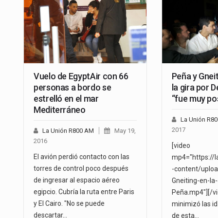
Vuelo de EgyptAir con 66
Peña y Gneit
personas a bordo se
la gira por
estrelló en el mar
“fue muy pos
Mediterráneo
La Unión R8
2017
La Unión R800 AM
May 19,
2016
[video
El avión perdió contacto con las
mp4="https://
torres de control poco después
-content/uplo
de ingresar al espacio aéreo
Gneiting-en-la-
egipcio. Cubría la ruta entre Paris
Peña.mp4"][/vi
y El Cairo. "No se puede
minimizó las i
descartar…
de esta…