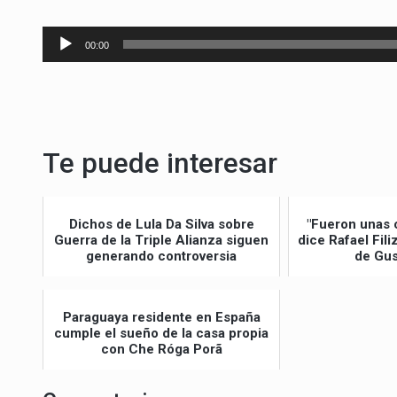
Reproductor
00:00
de
audio
Te puede interesar
Dichos de Lula Da Silva sobre
"Fueron unas 
Guerra de la Triple Alianza siguen
dice Rafael Fil
generando controversia
de Gus
Paraguaya residente en España
cumple el sueño de la casa propia
con Che Róga Porã