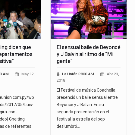
ing dicen que
El sensual baile de Beyoncé
 Departamentos
y J Balvin al ritmo de “Mi
itiva”
gente”
00 AM
May 12,
La Unión R800 AM
Abr 23,
2018
El Festival de música Coachella
launion.com.py/wp
presenció un baile sensual entre
ads/2017/05/Luis-
Beyoncé y J Balvin. En su
gira-con-
segunda presentación en el
deo] Gneiting
festival la estrella del pop
das de referentes
deslumbró…