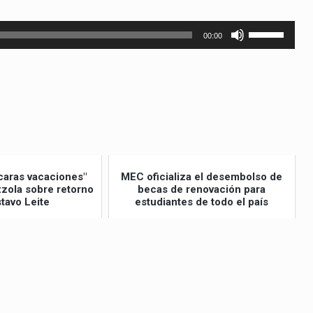
Utiliza
00:00
las
teclas
de
flecha
arriba/abajo
para
aumentar
o
caras vacaciones"
MEC oficializa el desembolso de
izzola sobre retorno
becas de renovación para
disminuir
tavo Leite
estudiantes de todo el país
el
volumen.