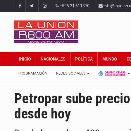
+595 21 611370
info@launion.
INICIO
NACIONALES
POLÍTICA
MUNDO
D
PROGRAMACIÓN
REDES SOCIALES
Petropar sube precio
desde hoy