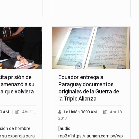
cita prisión de
Ecuador entrega a
 amenazó a su
Paraguay documentos
a que volviera
originales de la Guerra de
la Triple Alianza
00 AM
Abr 11,
La Unión R800 AM
Abr 18,
2017
risión de hombre
[audio
 su expareja para
mp3="https://launion.com.py/wp