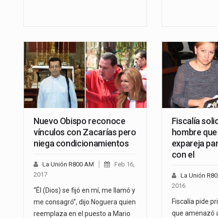
Nuevo Obispo reconoce
Fiscalía soli
vínculos con Zacarías pero
hombre que
niega condicionamientos
expareja par
con el
La Unión R800 AM
Feb 16,
2017
La Unión R8
2016
“Él (Dios) se fijó en mí, me llamó y
Fiscalía pide p
me consagró”, dijo Noguera quien
que amenazó a
reemplaza en el puesto a Mario