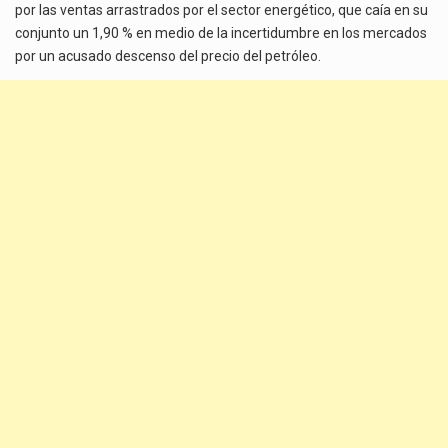
por las ventas arrastrados por el sector energético, que caía en su
conjunto un 1,90 % en medio de la incertidumbre en los mercados
por un acusado descenso del precio del petróleo.