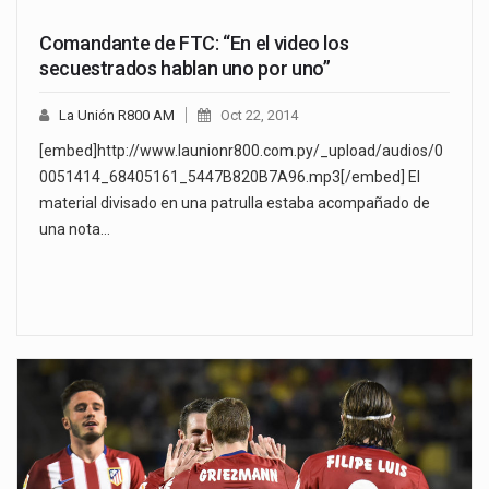
Comandante de FTC: “En el video los
secuestrados hablan uno por uno”
La Unión R800 AM
Oct 22, 2014
[embed]http://www.launionr800.com.py/_upload/audios/0
0051414_68405161_5447B820B7A96.mp3[/embed] El
material divisado en una patrulla estaba acompañado de
una nota…