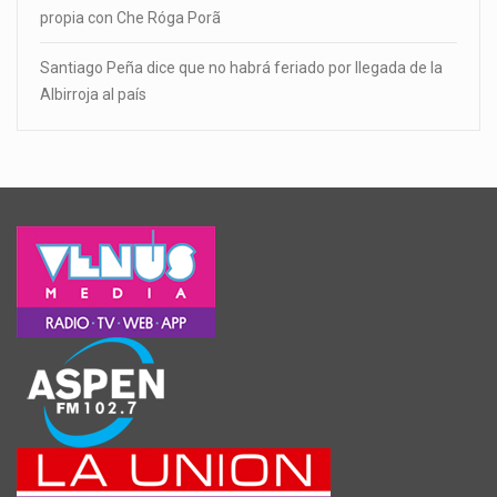
propia con Che Róga Porã
Santiago Peña dice que no habrá feriado por llegada de la
Albirroja al país