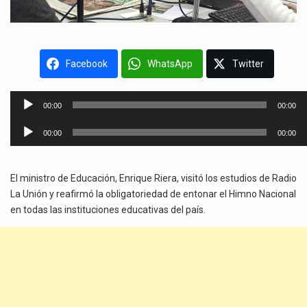
Facebook
WhatsApp
Twitter
Reproductor
00:00
00:00
de
Reproductor
audio
00:00
00:00
de
audio
El ministro de Educación, Enrique Riera, visitó los estudios de Radio
La Unión y reafirmó la obligatoriedad de entonar el Himno Nacional
en todas las instituciones educativas del país.