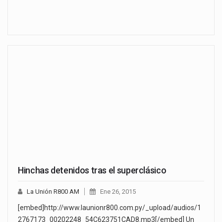
Hinchas detenidos tras el superclásico
La Unión R800 AM
Ene 26, 2015
[embed]http://www.launionr800.com.py/_upload/audios/1
2767173_00202248_54C623751CAD8.mp3[/embed] Un