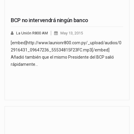
BCP no intervendrá ningún banco
La Unión R800 AM
May 13, 2015
[embed]http://www.launionr800.com.py/_upload/audios/0
2916431_09647236_55534815F23FC.mp3[/embed]
Añadió también que el mismo Presidente del BCP salió
rápidamente…