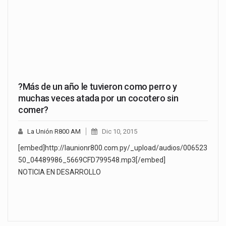
?Más de un año le tuvieron como perro y
muchas veces atada por un cocotero sin
comer?
La Unión R800 AM
Dic 10, 2015
[embed]http://launionr800.com.py/_upload/audios/006523
50_04489986_5669CFD799548.mp3[/embed]
NOTICIA EN DESARROLLO