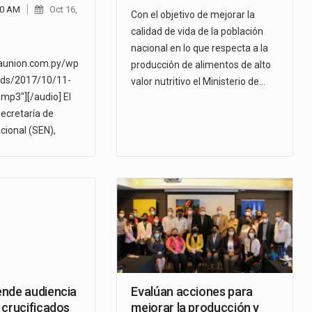
00 AM
Oct 16,
Con el objetivo de mejorar la
calidad de vida de la población
nacional en lo que respecta a la
launion.com.py/wp
producción de alimentos de alto
ads/2017/10/11-
valor nutritivo el Ministerio de…
p3"][/audio] El
Secretaría de
ional (SEN),
nde audiencia
Evalúan acciones para
 crucificados
mejorar la producción y