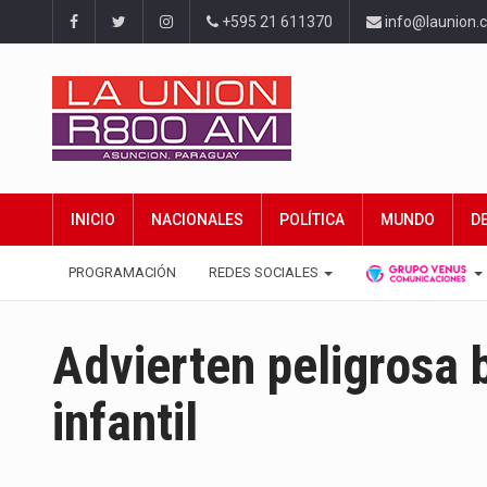
+595 21 611370
info@launion.
INICIO
NACIONALES
POLÍTICA
MUNDO
D
PROGRAMACIÓN
REDES SOCIALES
Advierten peligrosa 
infantil