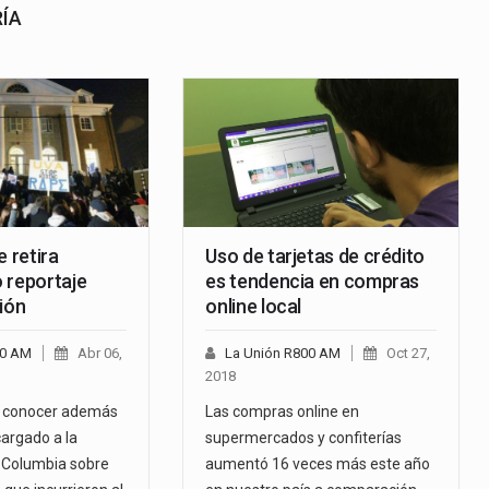
RÍA
e retira
Uso de tarjetas de crédito
 reportaje
es tendencia en compras
ión
online local
00 AM
Abr 06,
La Unión R800 AM
Oct 27,
2018
 a conocer además
Las compras online en
argado a la
supermercados y confiterías
 Columbia sobre
aumentó 16 veces más este año