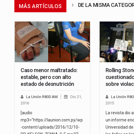
DE LA MISMA CATEGO
MÁS ARTÍCULOS
Caso menor maltratado:
Rolling Ston
estable, pero con alto
cuestionado
estado de desnutrición
sobre violac
La Unión R800 AM
Dic 21,
La Unión R8
2016
2015
[audio
La revista dio
mp3="https://launion.com.py/wp
un informe enc
-content/uploads/2016/12/10-
Universidad de