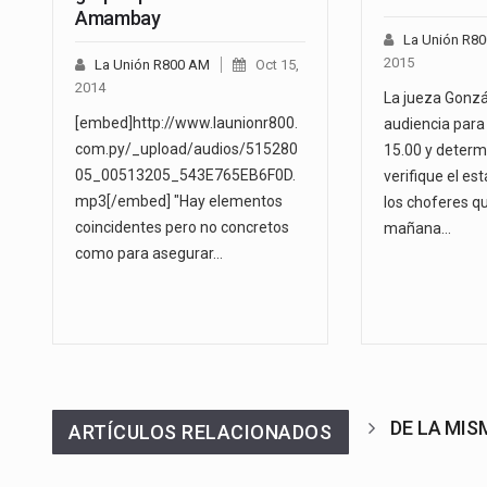
Amambay
La Unión R8
2015
La Unión R800 AM
Oct 15,
2014
La jueza Gonzá
[embed]http://www.launionr800.
audiencia para 
com.py/_upload/audios/515280
15.00 y determ
05_00513205_543E765EB6F0D.
verifique el es
mp3[/embed] "Hay elementos
los choferes qu
coincidentes pero no concretos
mañana…
como para asegurar…
DE LA MI
ARTÍCULOS RELACIONADOS