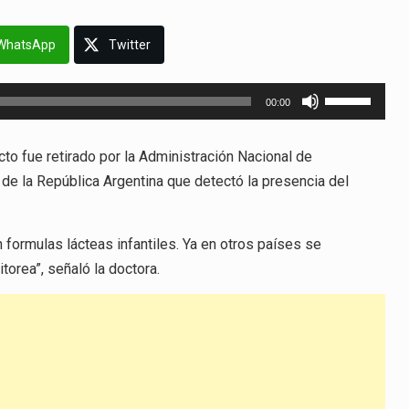
WhatsApp
Twitter
Utiliza
00:00
las
teclas
o fue retirado por la Administración Nacional de
de
 la República Argentina que detectó la presencia del
flecha
arriba/abajo
para
 formulas lácteas infantiles. Ya en otros países se
aumentar
orea”, señaló la doctora.
o
disminuir
el
volumen.