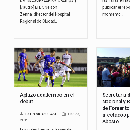
DR-NELSON-ZENNA-C-E.mp3"]
las fallas en la
[/audio] El Dr. Nelson
publicar el repo
Zenna, director del Hospital
momento…
Regional de Ciudad…
Aplazo académico en el
Secretaría 
debut
Nacional y 
de Fomento
La Unión R800 AM
Ene 23,
afectados p
2019
Abasto
Los goles fueron a través de