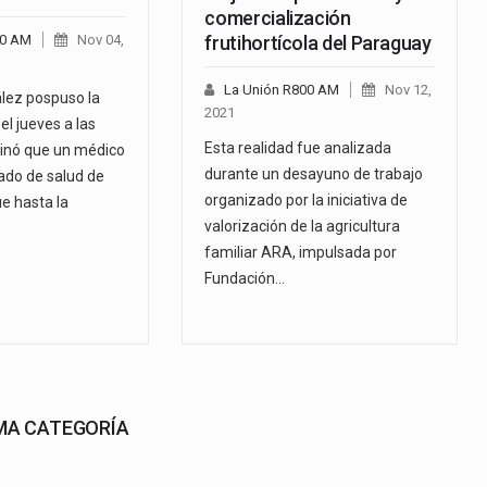
comercialización
00 AM
Nov 04,
frutihortícola del Paraguay
La Unión R800 AM
Nov 12,
lez pospuso la
2021
el jueves a las
Esta realidad fue analizada
inó que un médico
durante un desayuno de trabajo
tado de salud de
organizado por la iniciativa de
e hasta la
valorización de la agricultura
familiar ARA, impulsada por
Fundación…
SMA CATEGORÍA