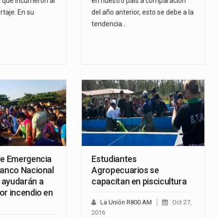
s que incurrieron al
en nuestro país a comparación
rtaje. En su
del año anterior, esto se debe a la
tendencia…
de Emergencia
Estudiantes
Banco Nacional
Agropecuarios se
 ayudarán a
capacitan en piscicultura
or incendio en
La Unión R800 AM
Oct 27,
2016