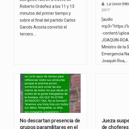
La Unión R8
Roberto Ordoñez a los 11 y 13
2017
minutos del primer tiempo y
[audio
sobre el final del partido Carlos
mp3="https://
Garcés Acosta convirtió el
-content/uplo
tercero.…
JOAQUIN-ROA.m
Ministro de la 
Emergencia Nac
Joaquín Roa,…
No descartan presencia de
Jueza suspe
grupos paramilitares en el
de choferes