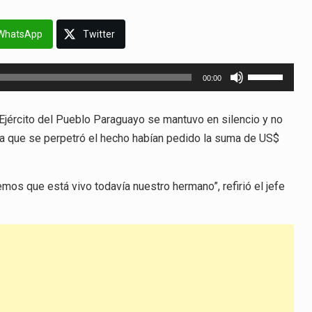
WhatsApp
Twitter
Utiliza
00:00
las
teclas
Ejército del Pueblo Paraguayo se mantuvo en silencio y no
de
día que se perpetró el hecho habían pedido la suma de US$
flecha
arriba/abajo
para
mos que está vivo todavía nuestro hermano”, refirió el jefe
aumentar
o
disminuir
el
volumen.