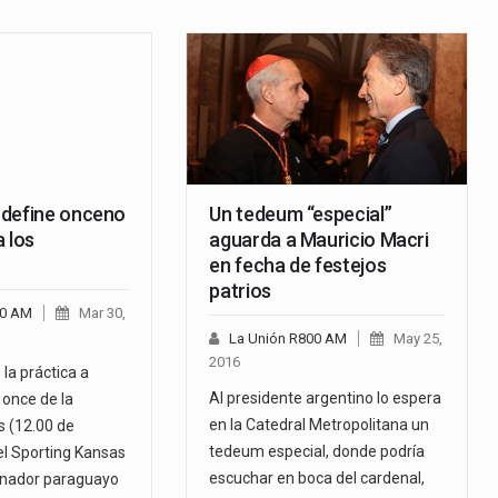
 define onceno
Un tedeum “especial”
 los
aguarda a Mauricio Macri
en fecha de festejos
patrios
00 AM
Mar 30,
La Unión R800 AM
May 25,
2016
 la práctica a
Al presidente argentino lo espera
 once de la
en la Catedral Metropolitana un
 (12.00 de
tedeum especial, donde podría
el Sporting Kansas
escuchar en boca del cardenal,
ionador paraguayo