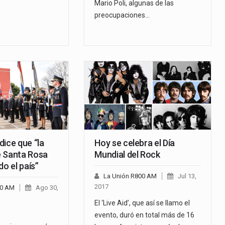
Mario Poli, algunas de las
preocupaciones…
dice que “la
Hoy se celebra el Día
 Santa Rosa
Mundial del Rock
do el país”
La Unión R800 AM
Jul 13,
2017
00 AM
Ago 30,
El ‘Live Aid’, que así se llamo el
evento, duró en total más de 16