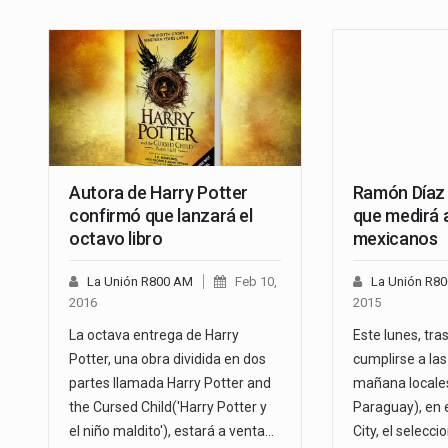
Autora de Harry Potter
Ramón Díaz
confirmó que lanzará el
que medirá a
octavo libro
mexicanos
La Unión R800 AM
Feb 10,
La Unión R8
2016
2015
La octava entrega de Harry
Este lunes, tras
Potter, una obra dividida en dos
cumplirse a las
partes llamada Harry Potter and
mañana locales
the Cursed Child('Harry Potter y
Paraguay), en 
el niño maldito'), estará a venta…
City, el selecc