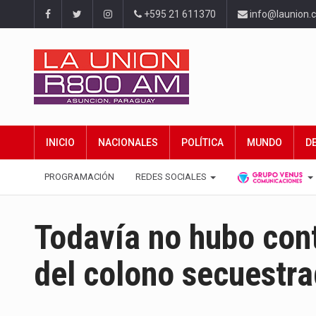
+595 21 611370
info@launion.
INICIO
NACIONALES
POLÍTICA
MUNDO
D
PROGRAMACIÓN
REDES SOCIALES
Todavía no hubo cont
del colono secuestr