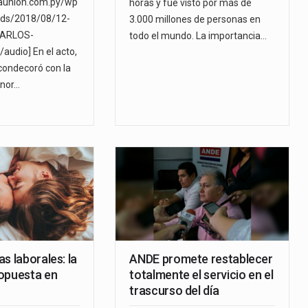
launion.com.py/wp
horas y fue visto por más de
ads/2018/08/12-
3.000 millones de personas en
CARLOS-
todo el mundo. La importancia…
audio] En el acto,
condecoró con la
onor…
s laborales: la
ANDE promete restablecer
opuesta en
totalmente el servicio en el
trascurso del día