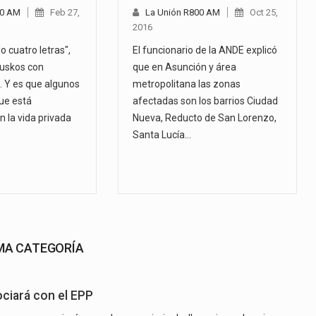
00 AM
Feb 27,
La Unión R800 AM
Oct 25,
2016
o cuatro letras",
El funcionario de la ANDE explicó
Muskos con
que en Asunción y área
o. Y es que algunos
metropolitana las zonas
ue está
afectadas son los barrios Ciudad
n la vida privada
Nueva, Reducto de San Lorenzo,
…
Santa Lucía…
SMA CATEGORÍA
ciará con el EPP