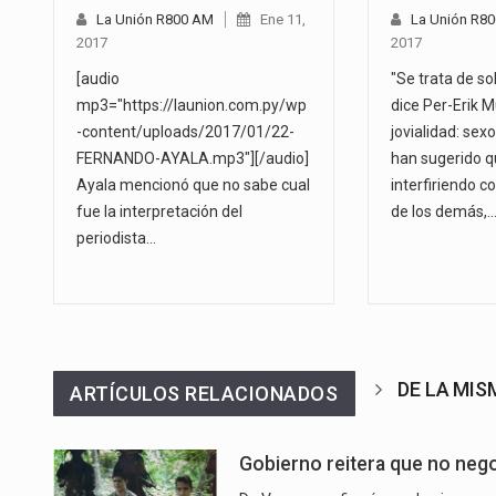
La Unión R800 AM
Ene 11,
La Unión R8
2017
2017
[audio
"Se trata de sol
mp3="https://launion.com.py/wp
dice Per-Erik 
-content/uploads/2017/01/22-
jovialidad: sex
FERNANDO-AYALA.mp3"][/audio]
han sugerido q
Ayala mencionó que no sabe cual
interfiriendo co
fue la interpretación del
de los demás,
periodista…
DE LA MI
ARTÍCULOS RELACIONADOS
Gobierno reitera que no nego