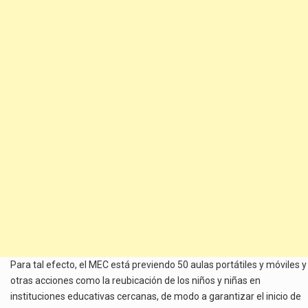
Para tal efecto, el MEC está previendo 50 aulas portátiles y móviles y
otras acciones como la reubicación de los niños y niñas en
instituciones educativas cercanas, de modo a garantizar el inicio de