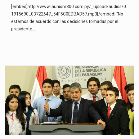
[embed]http://www.launionr800.com.py/_upload/audios/0
1915690_03722647_54F5C0EDBAD57.mp3[/embed] "No
estamos de acuerdo con las decisiones tomadas por el
presidente…