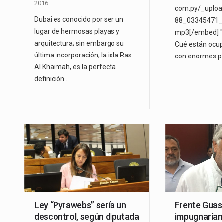
2016
com.py/_uploa
Dubai es conocido por ser un
88_03345471_
lugar de hermosas playas y
mp3[/embed] "
arquitectura; sin embargo su
Cué están ocu
última incorporación, la isla Ras
con enormes p
Al Khaimah, es la perfecta
definición…
Ley “Pyrawebs” sería un
Frente Guasu
descontrol, según diputada
impugnarían