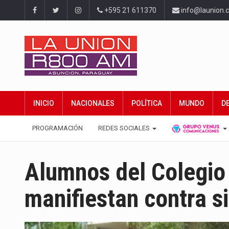
+595 21 611370
info@launion.
INICIO
NACIONALES
POLÍTICA
MUNDO
D
PROGRAMACIÓN
REDES SOCIALES
Alumnos del Colegio
manifiestan contra s