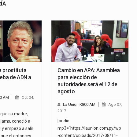
RÍA
a prostituta
Cambio en APA: Asamblea
ueba de ADN a
para elección de
autoridades será el 12 de
agosto
00 AM
Oct 04,
La Unión R800 AM
Ago 07,
2017
a que su madre,
[audio
liams, conoció a
mp3="https://launion.com.py/wp
4 y empezó a salir
-content/uploads/2017/08/11-
e que el entonces