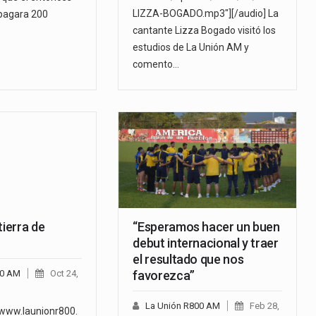
LIZZA-BOGADO.mp3"][/audio] La
pagara 200
cantante Lizza Bogado visitó los
estudios de La Unión AM y
comento…
tierra de
“Esperamos hacer un buen
debut internacional y traer
el resultado que nos
00 AM
Oct 24,
favorezca”
La Unión R800 AM
Feb 28,
/www.launionr800.