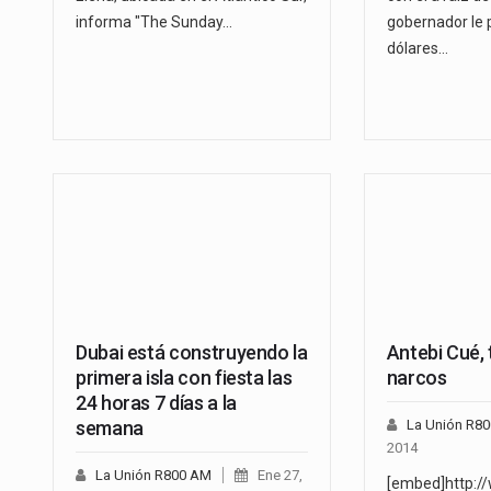
informa "The Sunday…
gobernador le 
dólares…
Dubai está construyendo la
Antebi Cué, 
primera isla con fiesta las
narcos
24 horas 7 días a la
semana
La Unión R8
2014
La Unión R800 AM
Ene 27,
[embed]http:/