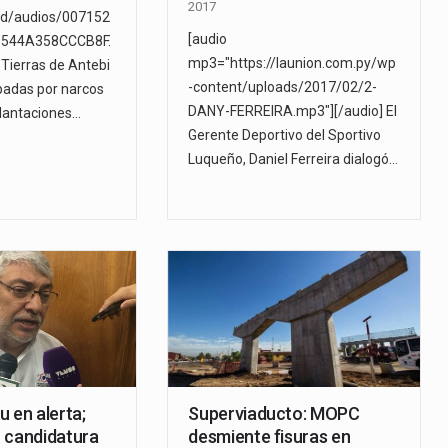
2017
d/audios/007152
[audio
544A358CCCB8F.
mp3="https://launion.com.py/wp
Tierras de Antebi
-content/uploads/2017/02/2-
padas por narcos
DANY-FERREIRA.mp3"][/audio] El
lantaciones…
Gerente Deportivo del Sportivo
Luqueño, Daniel Ferreira dialogó…
 en alerta;
Superviaducto: MOPC
 candidatura
desmiente fisuras en