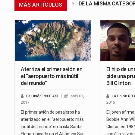
DE LA MISMA CATEGO
MÁS ARTÍCULOS
Aterriza el primer avión en
El hijo de un
el “aeropuerto más inútil
pide una pr
del mundo”
Bill Clinton
La Unión R800 AM
May 07,
La Unión R8
2017
2016
El primer avión de pasajeros ha
El joven afirm
aterrizado en el "aeropuerto más
Bobbie Ann Wil
inútil del mundo" en la isla Santa
Clinton en 198
Elena, ubicada en el Atlántico Sur,
con él a raíz d