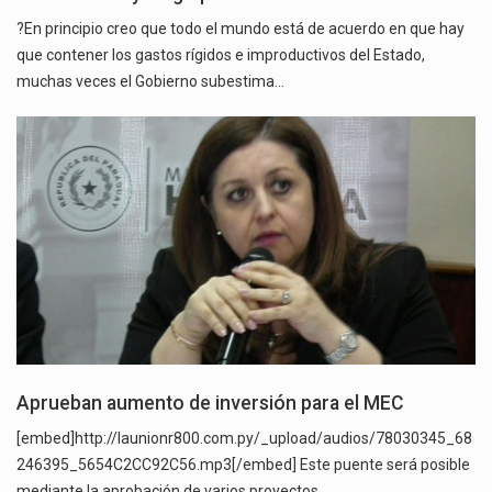
?En principio creo que todo el mundo está de acuerdo en que hay
que contener los gastos rígidos e improductivos del Estado,
muchas veces el Gobierno subestima…
Aprueban aumento de inversión para el MEC
[embed]http://launionr800.com.py/_upload/audios/78030345_68
246395_5654C2CC92C56.mp3[/embed] Este puente será posible
mediante la aprobación de varios proyectos…