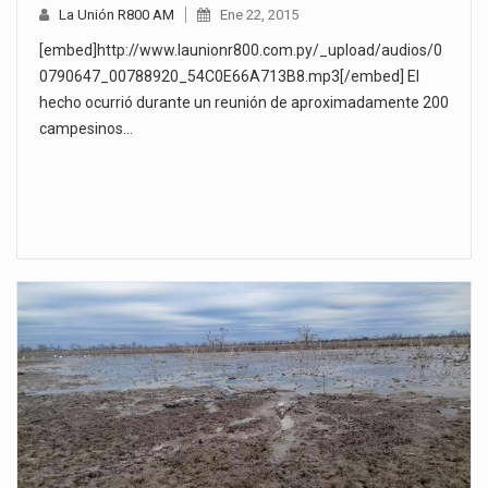
La Unión R800 AM
Ene 22, 2015
[embed]http://www.launionr800.com.py/_upload/audios/0
0790647_00788920_54C0E66A713B8.mp3[/embed] El
hecho ocurrió durante un reunión de aproximadamente 200
campesinos…