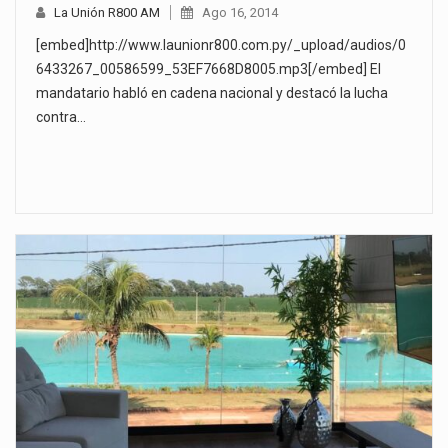
La Unión R800 AM
Ago 16, 2014
[embed]http://www.launionr800.com.py/_upload/audios/0
6433267_00586599_53EF7668D8005.mp3[/embed] El
mandatario habló en cadena nacional y destacó la lucha
contra…