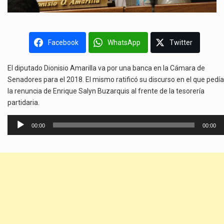
Facebook
WhatsApp
Twitter
El diputado Dionisio Amarilla va por una banca en la Cámara de
Senadores para el 2018. El mismo ratificó su discurso en el que pedía
la renuncia de Enrique Salyn Buzarquis al frente de la tesorería
partidaria.
Reproductor
00:00
00:00
de
audio