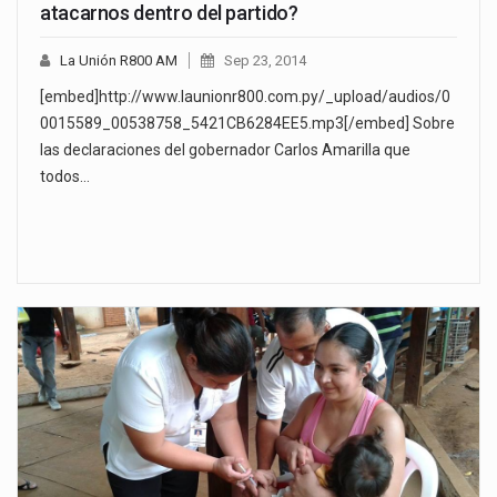
atacarnos dentro del partido?
La Unión R800 AM
Sep 23, 2014
[embed]http://www.launionr800.com.py/_upload/audios/0
0015589_00538758_5421CB6284EE5.mp3[/embed] Sobre
las declaraciones del gobernador Carlos Amarilla que
todos…