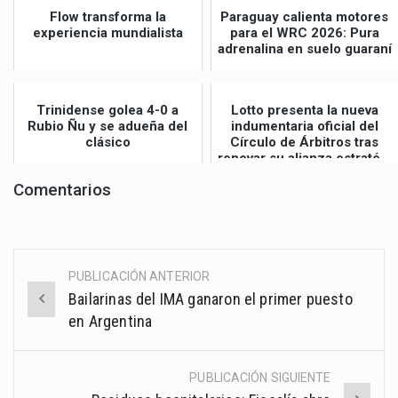
Flow transforma la
Paraguay calienta motores
experiencia mundialista
para el WRC 2026: Pura
adrenalina en suelo guaraní
Trinidense golea 4-0 a
Lotto presenta la nueva
Rubio Ñu y se adueña del
indumentaria oficial del
clásico
Círculo de Árbitros tras
renovar su alianza estraté...
Comentarios
PUBLICACIÓN ANTERIOR
Post
Bailarinas del IMA ganaron el primer puesto
navigation
en Argentina
PUBLICACIÓN SIGUIENTE