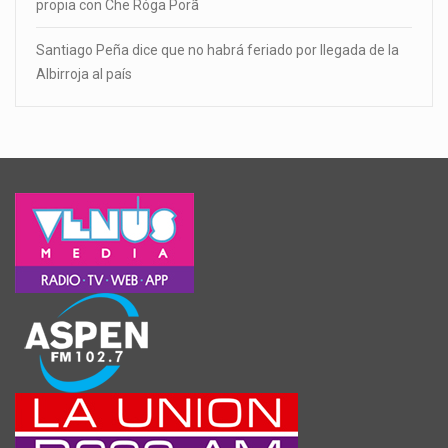
propia con Che Róga Porã
Santiago Peña dice que no habrá feriado por llegada de la
Albirroja al país