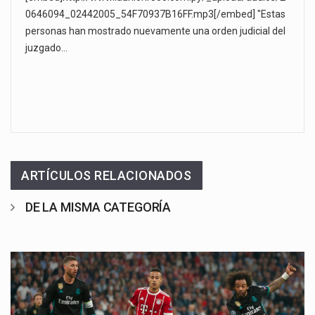
0646094_02442005_54F70937B16FF.mp3[/embed] "Estas
personas han mostrado nuevamente una orden judicial del
juzgado…
ARTÍCULOS RELACIONADOS
DE LA MISMA CATEGORÍA