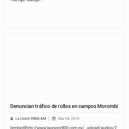
Denuncian tráfico de rollos en campos Morombí
La Unión R800 AM
Mar 04, 2015
[embed]http://www.launionr800.com.py/_upload/audios/2