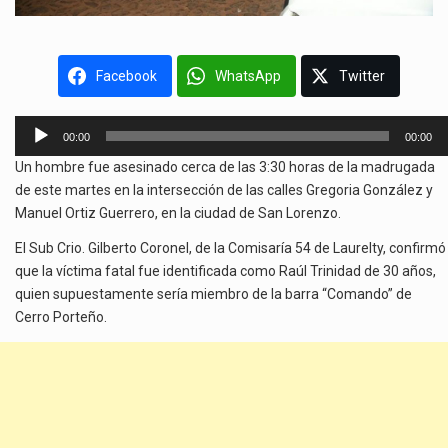
Facebook
WhatsApp
Twitter
Reproductor
00:00
00:00
de
Un hombre fue asesinado cerca de las 3:30 horas de la madrugada
audio
de este martes en la intersección de las calles Gregoria González y
Manuel Ortiz Guerrero, en la ciudad de San Lorenzo.
El Sub Crio. Gilberto Coronel, de la Comisaría 54 de Laurelty, confirmó
que la víctima fatal fue identificada como Raúl Trinidad de 30 años,
quien supuestamente sería miembro de la barra “Comando” de
Cerro Porteño.