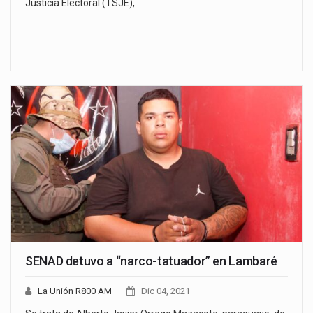
Justicia Electoral (TSJE),…
SENAD detuvo a “narco-tatuador” en Lambaré
La Unión R800 AM
Dic 04, 2021