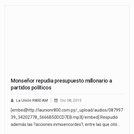
Monseñor repudia presupuesto millonario a
partidos políticos
La Unión R800 AM
Dic 08, 2015
[embed]http://launionr800.com.py/_upload/audios/087997
39_34202778_5666B50DCD7EB.mp3[/embed] Respudió
además las ?acciones inmisericordes?, entre las que citó…