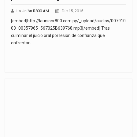
La Unión R800 AM
Dic 15, 2015
[embed]http://launionr800.com.py/_upload/audios/007910
03_00357965_567025B639768.mp3[/embed] Tras
culminar el juicio oral por lesión de confianza que
enfrentan…