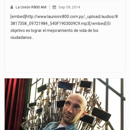
La Unión R800 AM
Sep 09, 2014
[embed]http://www.launionr800.com.py/_upload/audios/8
3817358_09721984_540F1903009C9.mp3[/embed] El
objetivo es lograr el mejoramiento de vida de los
ciudadanos…