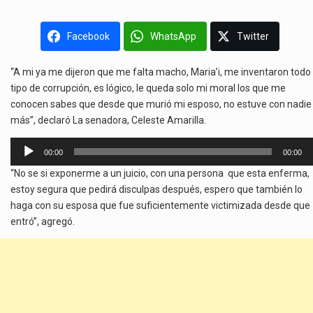
Facebook
WhatsApp
Twitter
“A mi ya me dijeron que me falta macho, Maria’i, me inventaron todo
tipo de corrupción, es lógico, le queda solo mi moral los que me
conocen sabes que desde que murió mi esposo, no estuve con nadie
más”, declaró La senadora, Celeste Amarilla.
Reproductor
00:00
00:00
de
“No se si exponerme a un juicio, con una persona que esta enferma,
audio
estoy segura que pedirá disculpas después, espero que también lo
haga con su esposa que fue suficientemente victimizada desde que
entró”, agregó.