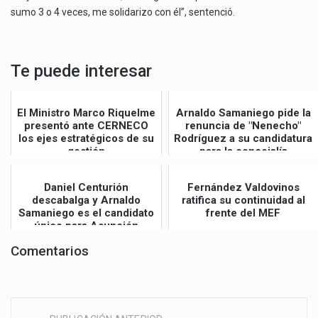
sumo 3 o 4 veces, me solidarizo con él”, sentenció.
Te puede interesar
El Ministro Marco Riquelme
Arnaldo Samaniego pide la
presentó ante CERNECO
renuncia de "Nenecho"
los ejes estratégicos de su
Rodríguez a su candidatura
gestión
para la concejalía
Daniel Centurión
Fernández Valdovinos
descabalga y Arnaldo
ratifica su continuidad al
Samaniego es el candidato
frente del MEF
único para Asunción
Comentarios