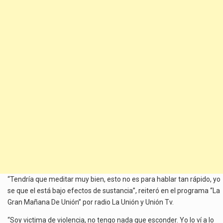
“Tendría que meditar muy bien, esto no es para hablar tan rápido, yo
se que el está bajo efectos de sustancia”, reiteró en el programa “La
Gran Mañana De Unión” por radio La Unión y Unión Tv.
“Soy victima de violencia, no tengo nada que esconder. Yo lo ví a lo