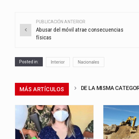
PUBLICACIÓN ANTERIOR
Post
Abusar del móvil atrae consecuencias
navigation
físicas
Posted in:
Interior
Nacionales
DE LA MISMA CATEGO
MÁS ARTÍCULOS