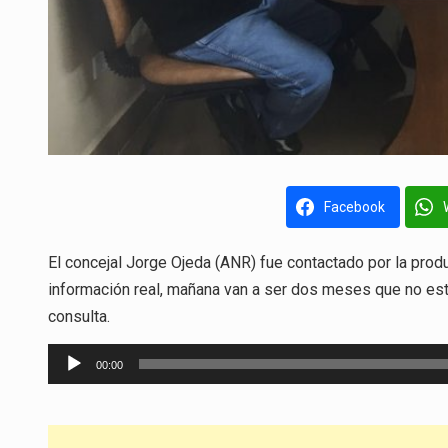
Facebook
El concejal Jorge Ojeda (ANR) fue contactado por la prod
información real, mañana van a ser dos meses que no es
consulta.
Reproductor
00:00
de
audio