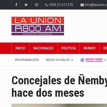
+595 21 611370
info@launion.
INICIO
NACIONALES
POLÍTICA
MUNDO
D
PROGRAMACIÓN
REDES SOCIALES
Concejales de Ñemby
hace dos meses