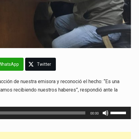
WhatsApp
Twitter
ucción de nuestra emisora y reconoció el hecho: “Es una
tamos recibiendo nuestros haberes”, respondió ante la
Utiliza
00:00
las
teclas
de