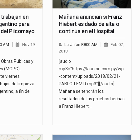
 trabajan en
Mañana anuncian si Franz
rgentino para
Hiebert es dado de alta o
 del Pilcomayo
continúa en el Hospital
00 AM
Nov 19,
La Unión R800 AM
Feb 07,
2018
e Obras Públicas y
[audio
s (MOPC),
mp3="https://launion.com.py/wp
te viernes
-content/uploads/2018/02/21-
rabajos de limpieza
PABLO-LEMIR.mp3"][/audio]
gentino, a fin de
Mañana se tendrán los
resultados de las pruebas hechas
a Franz Hiebert…