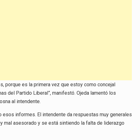
flecha
arriba/abajo
para
aumentar
o
disminuir
el
volumen.
s, porque es la primera vez que estoy como concejal
as del Partido Liberal”, manifestó. Ojeda lamentó los
osna al intendente.
 esos informes. El intendente da respuestas muy generales
uy mal asesorado y se está sintiendo la falta de liderazgo