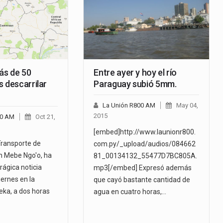
ás de 50
Entre ayer y hoy el río
 descarrilar
Paraguay subió 5mm.
La Unión R800 AM
May 04,
2015
00 AM
Oct 21,
[embed]http://www.launionr800.
Transporte de
com.py/_upload/audios/084662
n Mebe Ngo'o, ha
81_00134132_55477D7BC805A.
rágica noticia
mp3[/embed] Expresó además
iernes en la
que cayó bastante cantidad de
eka, a dos horas
agua en cuatro horas,…