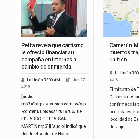
Petta revela que cartismo
Camerún: M
le ofreció financiar su
muertos tras
campaña en internas a
un tren
cambio de enmienda
La Unión R8
2016
La Unión R800 AM
Jun 27,
2018
El ministro de 
[audio
Camerún, Alai
mp3="https://launion.com.py/wp
confirmado la t
-content/uploads/2018/06/10-
ocurrida este v
EDUARDO-PETTA-SAN-
localidad de Es
MARTIN.mp3"][/audio] Indicó que
de viaje…
desde el sector de Honor