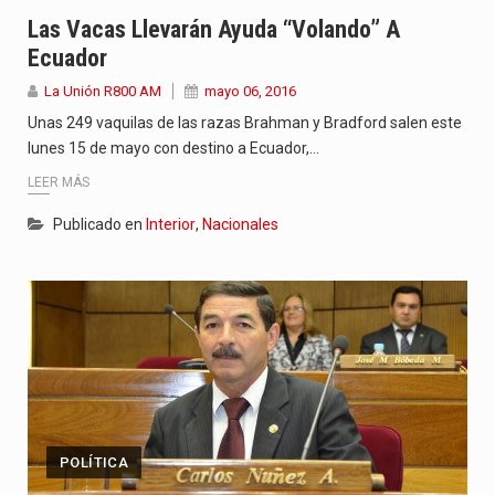
“La situación no está tan mala en el Ministerio de…
Las Vacas Llevarán Ayuda “volando” A
Ecuador
El amanecer de este miércoles se caracteriza por un ambiente…
La Unión R800 AM
mayo 06, 2016
Hace casi dos meses que Rivas dejó el Senado y,…
Unas 249 vaquilas de las razas Brahman y Bradford salen este
lunes 15 de mayo con destino a Ecuador,…
LEER MÁS
Publicado en
Interior
,
Nacionales
POLÍTICA