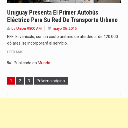
Uruguay Presenta El Primer Autobús
Eléctrico Para Su Red De Transporte Urbano
La Unión R800 AM
mayo 06, 2016
EFE. El vehículo, con un costo unitario de alrededor de 420.000
dólares, se incorporará al servicio…
LEER MÁS
Publicado en
Mundo
Page
Page
Page
1
2
3
Próxima página