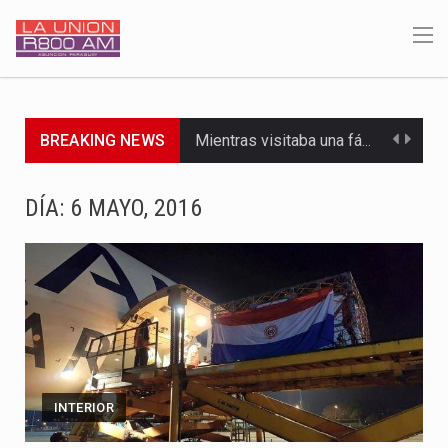
BREAKING NEWS
Mientras visitaba una fábrica de armamentos en San Paulo, el…
Rafael Filizzola, senador del Partido Democrático Progresista, calificó como "unas…
DÍA:
6 MAYO, 2016
El Ministerio de Educación y Ciencias (MEC) ha confirmado la…
Para Tania, una paraguaya de 33 años que reside en…
El presidente de la República se encontraba en el aeropuerto…
Una familia atravesó momentos de extrema tensión durante la madrugada…
INTERIOR
Fretes se refirió concretamente al recorrido que realizó este jueves…