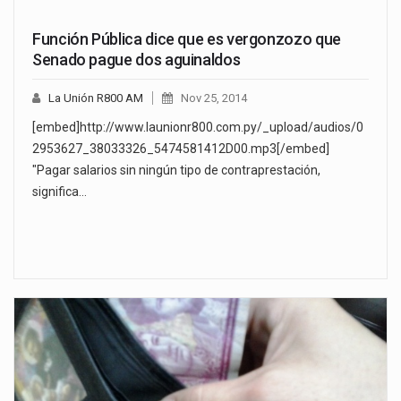
Función Pública dice que es vergonzozo que
Senado pague dos aguinaldos
La Unión R800 AM
Nov 25, 2014
[embed]http://www.launionr800.com.py/_upload/audios/0
2953627_38033326_5474581412D00.mp3[/embed]
"Pagar salarios sin ningún tipo de contraprestación,
significa…