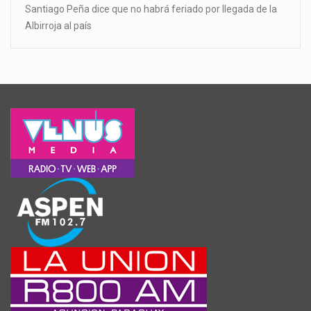
Santiago Peña dice que no habrá feriado por llegada de la
Albirroja al país