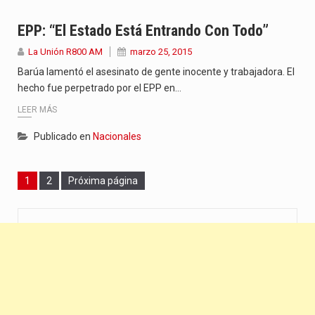
EPP: “El Estado Está Entrando Con Todo”
La Unión R800 AM
marzo 25, 2015
Barúa lamentó el asesinato de gente inocente y trabajadora. El
hecho fue perpetrado por el EPP en…
LEER MÁS
Publicado en
Nacionales
Page
Page
1
2
Próxima página