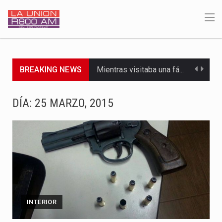
BREAKING NEWS
Mientras visitaba una fábrica de armamentos en San Paulo, el…
Rafael Filizzola, senador del Partido Democrático Progresista, calificó como "unas…
DÍA:
25 MARZO, 2015
El Ministerio de Educación y Ciencias (MEC) ha confirmado la…
Para Tania, una paraguaya de 33 años que reside en…
El presidente de la República se encontraba en el aeropuerto…
Una familia atravesó momentos de extrema tensión durante la madrugada…
INTERIOR
Fretes se refirió concretamente al recorrido que realizó este jueves…