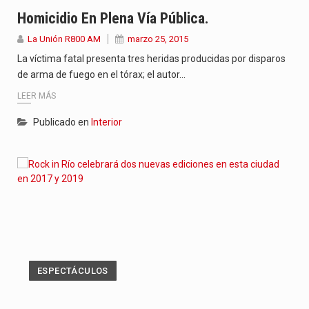
“La situación no está tan mala en el Ministerio de…
Homicidio En Plena Vía Pública.
La Unión R800 AM
marzo 25, 2015
El amanecer de este miércoles se caracteriza por un ambiente…
La víctima fatal presenta tres heridas producidas por disparos
Hace casi dos meses que Rivas dejó el Senado y,…
de arma de fuego en el tórax; el autor…
LEER MÁS
Publicado en
Interior
ESPECTÁCULOS