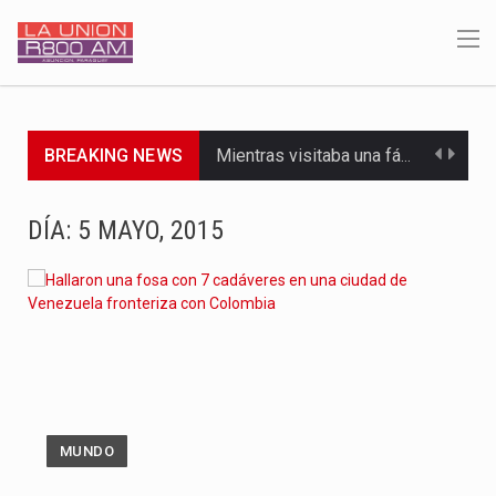
BREAKING NEWS
Mientras visitaba una fábrica de armamentos en San Paulo, el…
Rafael Filizzola, senador del Partido Democrático Progresista, calificó como "unas…
DÍA:
5 MAYO, 2015
El Ministerio de Educación y Ciencias (MEC) ha confirmado la…
Para Tania, una paraguaya de 33 años que reside en…
El presidente de la República se encontraba en el aeropuerto…
Una familia atravesó momentos de extrema tensión durante la madrugada…
MUNDO
Fretes se refirió concretamente al recorrido que realizó este jueves…