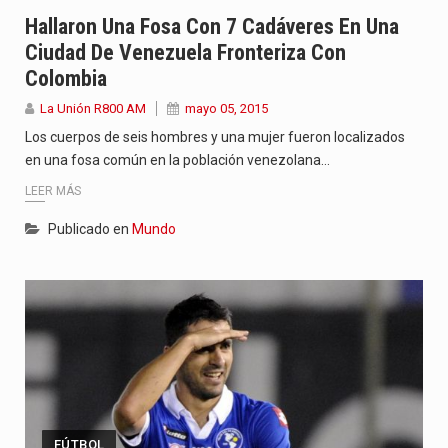
“La situación no está tan mala en el Ministerio de…
Hallaron Una Fosa Con 7 Cadáveres En Una
Ciudad De Venezuela Fronteriza Con
El amanecer de este miércoles se caracteriza por un ambiente…
Colombia
Hace casi dos meses que Rivas dejó el Senado y,…
La Unión R800 AM
mayo 05, 2015
Los cuerpos de seis hombres y una mujer fueron localizados
en una fosa común en la población venezolana…
LEER MÁS
Publicado en
Mundo
FÚTBOL