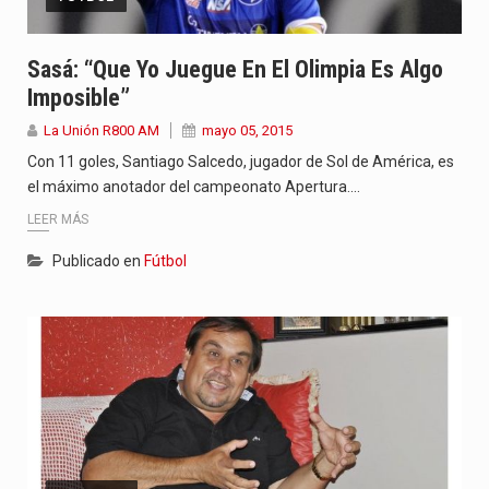
Sasá: “Que Yo Juegue En El Olimpia Es Algo
Imposible”
La Unión R800 AM
mayo 05, 2015
Con 11 goles, Santiago Salcedo, jugador de Sol de América, es
el máximo anotador del campeonato Apertura.…
LEER MÁS
Publicado en
Fútbol