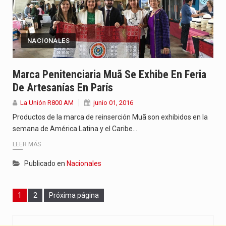
NACIONALES
Marca Penitenciaria Muã Se Exhibe En Feria
De Artesanías En París
La Unión R800 AM
junio 01, 2016
Productos de la marca de reinserción Muã son exhibidos en la
semana de América Latina y el Caribe…
LEER MÁS
Publicado en
Nacionales
Page
Page
1
2
Próxima página