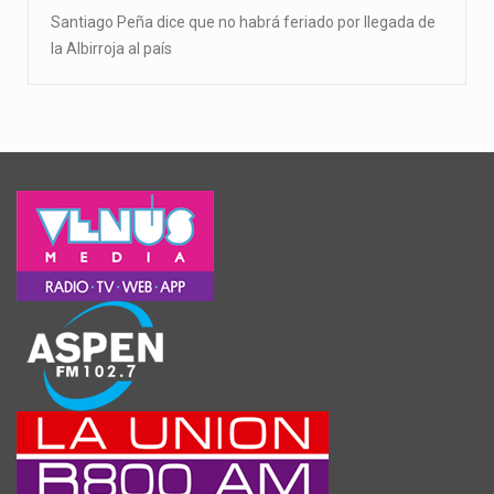
Santiago Peña dice que no habrá feriado por llegada de
la Albirroja al país