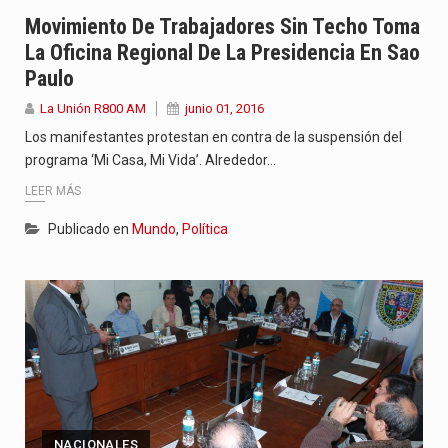
“La situación no está tan mala en el Ministerio de…
Movimiento De Trabajadores Sin Techo Toma
La Oficina Regional De La Presidencia En Sao
El amanecer de este miércoles se caracteriza por un ambiente…
Paulo
Hace casi dos meses que Rivas dejó el Senado y,…
La Unión R800 AM
junio 01, 2016
Los manifestantes protestan en contra de la suspensión del
programa ‘Mi Casa, Mi Vida’. Alrededor…
LEER MÁS
Publicado en
Mundo
,
Política
NACIONALES