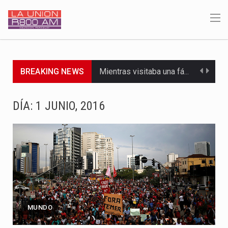
Mientras visitaba una fábrica de armamentos en San Paulo, el…
BREAKING NEWS
Rafael Filizzola, senador del Partido Democrático Progresista, calificó como "unas…
DÍA:
1 JUNIO, 2016
El Ministerio de Educación y Ciencias (MEC) ha confirmado la…
Para Tania, una paraguaya de 33 años que reside en…
El presidente de la República se encontraba en el aeropuerto…
Una familia atravesó momentos de extrema tensión durante la madrugada…
Fretes se refirió concretamente al recorrido que realizó este jueves…
MUNDO