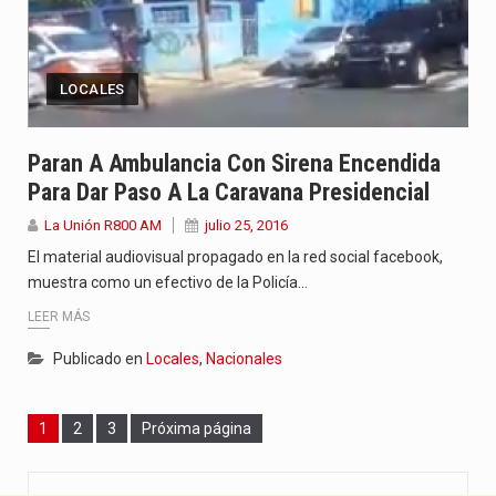
LOCALES
Paran A Ambulancia Con Sirena Encendida
Para Dar Paso A La Caravana Presidencial
La Unión R800 AM
julio 25, 2016
El material audiovisual propagado en la red social facebook,
muestra como un efectivo de la Policía…
LEER MÁS
Publicado en
Locales
,
Nacionales
Page
Page
Page
1
2
3
Próxima página