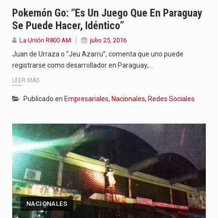
“La situación no está tan mala en el Ministerio de…
Pokemón Go: “Es Un Juego Que En Paraguay
Se Puede Hacer, Idéntico”
El amanecer de este miércoles se caracteriza por un ambiente…
La Unión R800 AM
julio 25, 2016
Hace casi dos meses que Rivas dejó el Senado y,…
Juan de Urraza o “Jeu Azarru”, comenta que uno puede
registrarse como desarrollador en Paraguay,…
LEER MÁS
Publicado en
Empresariales
,
Nacionales
,
Redes Sociales
NACIONALES