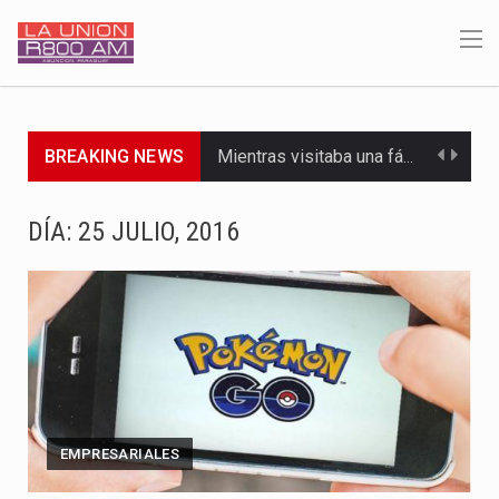
BREAKING NEWS
Mientras visitaba una fábrica de armamentos en San Paulo, el…
Rafael Filizzola, senador del Partido Democrático Progresista, calificó como "unas…
DÍA:
25 JULIO, 2016
El Ministerio de Educación y Ciencias (MEC) ha confirmado la…
Para Tania, una paraguaya de 33 años que reside en…
El presidente de la República se encontraba en el aeropuerto…
Una familia atravesó momentos de extrema tensión durante la madrugada…
EMPRESARIALES
Fretes se refirió concretamente al recorrido que realizó este jueves…