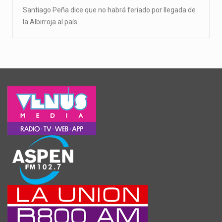
Santiago Peña dice que no habrá feriado por llegada de
la Albirroja al país