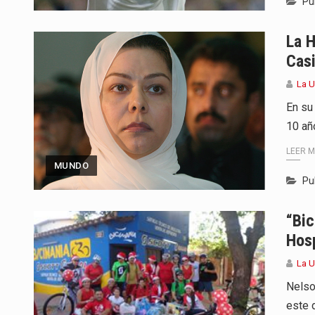
Pu
La 
Casi
La 
En su
10 añ
LEER 
MUNDO
Pu
“Bic
Hosp
La 
Nelso
este 