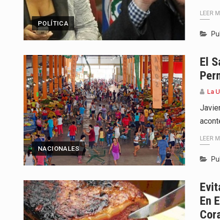
LEER 
POLÍTICA
Pu
El S
Per
La 
Javie
acont
LEER 
NACIONALES
Pu
Evit
En E
Cora