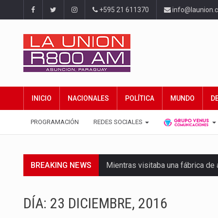
+595 21 611370
info@launion.
INICIO
NACIONALES
POLÍTICA
MUNDO
D
PROGRAMACIÓN
REDES SOCIALES
BREAKING NEWS
Mientras visitaba una fábrica d
Rafael Filizzola, senador del Pa
DÍA:
23 DICIEMBRE, 2016
El Ministerio de Educación y Cie