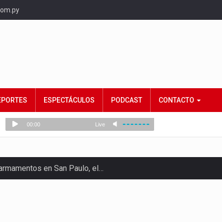
com.py
EPORTES
ESPECTÁCULOS
PODCAST
CONTACTO
e armamentos en San Paulo, el…
rtido Democrático Progresista, calificó como "unas…
ncias (MEC) ha confirmado la…