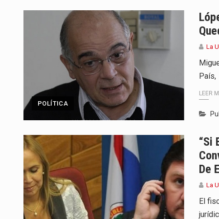
Para Tania, una paraguaya de 33
Lópe
Qued
El presidente de la República se
La 
Una familia atravesó momentos 
Migue
País,
Fretes se refirió concretamente 
LEER 
“La situación no está tan mala en
POLÍTICA
Pu
El amanecer de este miércoles s
“Si 
Hace casi dos meses que Rivas 
Conv
De 
La 
El fis
juríd