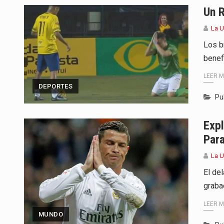
Un R
La 
Los b
benef
LEER 
DEPORTES
Pu
Expl
Para
La 
El de
graba
LEER 
MUNDO