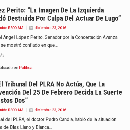
 años que reside en…
z Perito: “La Imagen De La Izquierda
ó Destruida Por Culpa Del Actuar De Lugo”
 encontraba en el aeropuerto…
Unión R800 AM
diciembre 23, 2016
de extrema tensión durante la madrugada…
l Ángel López Perito, Senador por la Concertación Avanza
 se mostró confiado en que…
al recorrido que realizó este jueves…
MÁS
 el Ministerio de…
blicado en
Política
e caracteriza por un ambiente…
El Tribunal Del PLRA No Actúa, Que La
dejó el Senado y,…
ención Del 25 De Febrero Decida La Suerte
Estos Dos”
Unión R800 AM
diciembre 23, 2016
cal del PLRA, el doctor Pedro Candia, habló de la situación
ica de Blas Llano y Blanca…