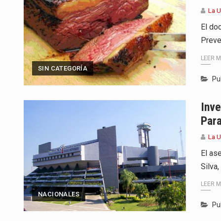
La 
El do
Preve
LEER 
SIN CATEGORÍA
Pu
Inve
Par
La 
El as
Silva
LEER 
NACIONALES
Pu