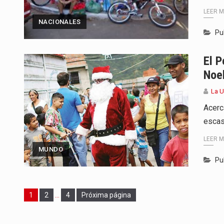
LEER 
NACIONALES
Pu
El 
Noe
La 
Acerc
escas
LEER 
MUNDO
Pu
Page
Page
Page
1
2
…
4
Próxima página