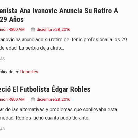
 años que reside en…
enista Ana Ivanovic Anuncia Su Retiro A
 29 Años
 encontraba en el aeropuerto…
Unión R800 AM
diciembre 28, 2016
de extrema tensión durante la madrugada…
anovic ha anunciado su retiro del tenis profesional a los 29
de edad. La serbia deja atrás…
al recorrido que realizó este jueves…
MÁS
 el Ministerio de…
blicado en
Deportes
e caracteriza por un ambiente…
eció El Futbolista Édgar Robles
dejó el Senado y,…
Unión R800 AM
diciembre 28, 2016
ar de las alternativas y problemas que conllevaba esta
medad, Robles luchó cuanto pudo durante…
MÁS