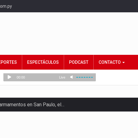
com.py
EPORTES
ESPECTÁCULOS
PODCAST
CONTACTO
e armamentos en San Paulo, el…
rtido Democrático Progresista, calificó como "unas…
ncias (MEC) ha confirmado la…