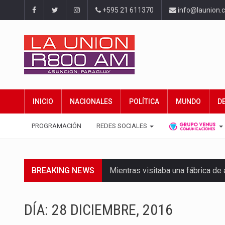
+595 21 611370
info@launion.
INICIO
NACIONALES
POLÍTICA
MUNDO
D
PROGRAMACIÓN
REDES SOCIALES
BREAKING NEWS
Mientras visitaba una fábrica d
Rafael Filizzola, senador del Pa
DÍA:
28 DICIEMBRE, 2016
El Ministerio de Educación y Cie