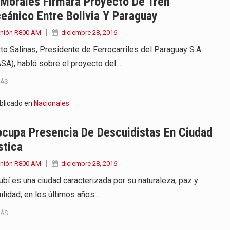
 Morales Firmará Proyecto De Tren
eánico Entre Bolivia Y Paraguay
Unión R800 AM
diciembre 28, 2016
to Salinas, Presidente de Ferrocarriles del Paraguay S.A.
SA), habló sobre el proyecto del…
MÁS
blicado en
Nacionales
ocupa Presencia De Descuidistas En Ciudad
stica
Unión R800 AM
diciembre 28, 2016
rubí es una ciudad caracterizada por su naturaleza, paz y
uilidad; en los últimos años…
MÁS