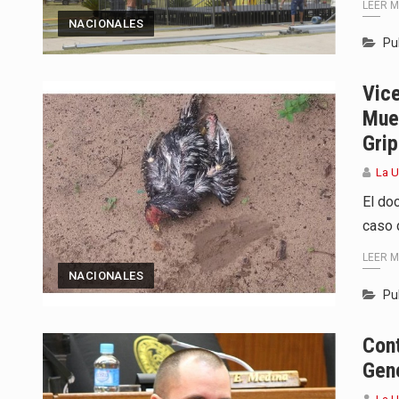
LEER 
NACIONALES
Pu
Vic
Mue
Grip
La 
El do
caso 
LEER 
NACIONALES
Pu
Cont
Gen