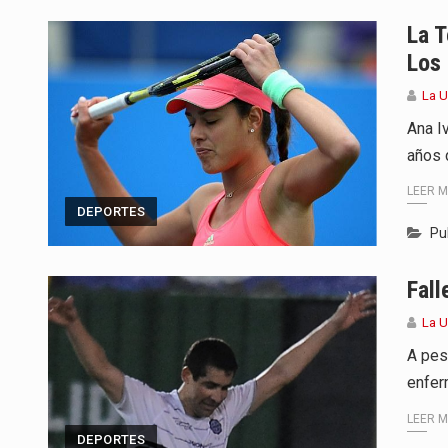
Para Tania, una paraguaya de 33
La T
Los
El presidente de la República se
La 
Una familia atravesó momentos 
Ana Iv
años 
Fretes se refirió concretamente 
LEER 
“La situación no está tan mala en
DEPORTES
Pu
El amanecer de este miércoles s
Fall
Hace casi dos meses que Rivas 
La 
A pes
enfer
LEER 
DEPORTES