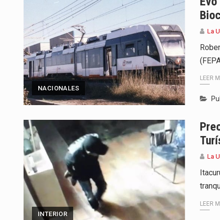
Evo
Bioc
La 
Rober
(FEPA
LEER 
NACIONALES
Pu
Pre
Turí
La 
Itacu
tranq
LEER 
INTERIOR