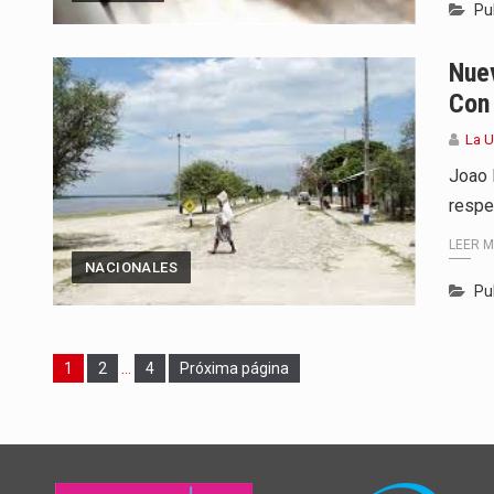
Pu
Nue
Con
La 
Joao 
respe
LEER 
NACIONALES
Pu
Page
Page
Page
1
2
…
4
Próxima página