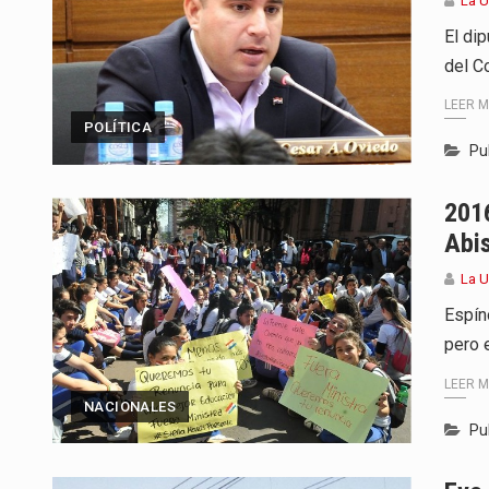
La 
El di
del C
LEER 
POLÍTICA
Pu
2016
Abi
La 
Espín
pero 
LEER 
NACIONALES
Pu