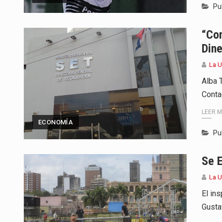
Pu
“Con
Dine
La 
Alba 
Conta
LEER 
ECONOMÍA
Pu
Se E
La 
El in
Gusta