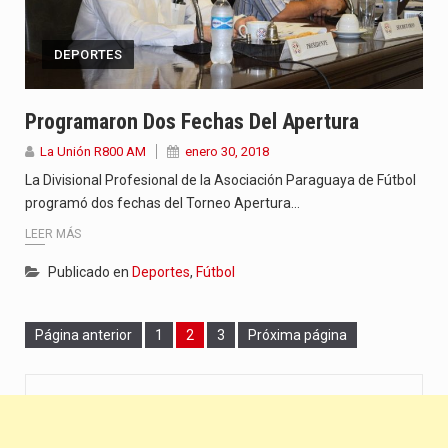
DEPORTES
Programaron Dos Fechas Del Apertura
La Unión R800 AM
enero 30, 2018
La Divisional Profesional de la Asociación Paraguaya de Fútbol
programó dos fechas del Torneo Apertura…
LEER MÁS
Publicado en
Deportes
,
Fútbol
Page
Page
Page
Página anterior
1
2
3
Próxima página