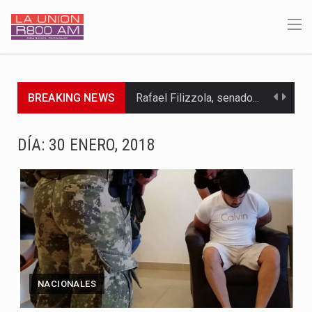
BREAKING NEWS
Rafael Filizzola, senador del Partido Democrático Progresista, calificó como "unas…
El Ministerio de Educación y Ciencias (MEC) ha confirmado la…
DÍA:
30 ENERO, 2018
Para Tania, una paraguaya de 33 años que reside en…
El presidente de la República se encontraba en el aeropuerto…
Una familia atravesó momentos de extrema tensión durante la madrugada…
Fretes se refirió concretamente al recorrido que realizó este jueves…
NACIONALES
“La situación no está tan mala en el Ministerio de…