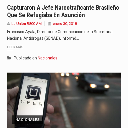
El amanecer de este miércoles se caracteriza por un ambiente…
Capturaron A Jefe Narcotraficante Brasileño
Que Se Refugiaba En Asunción
Hace casi dos meses que Rivas dejó el Senado y,…
La Unión R800 AM
enero 30, 2018
Mientras visitaba una fábrica de armamentos en San Paulo, el…
Francisco Ayala, Director de Comunicación de la Secretaría
Nacional Antidrogas (SENAD), informó…
LEER MÁS
Publicado en
Nacionales
NACIONALES