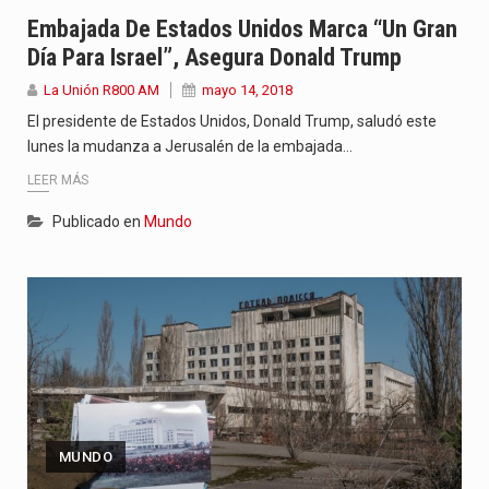
“La situación no está tan mala en el Ministerio de…
Embajada De Estados Unidos Marca “un Gran
Día Para Israel”, Asegura Donald Trump
El amanecer de este miércoles se caracteriza por un ambiente…
La Unión R800 AM
mayo 14, 2018
Hace casi dos meses que Rivas dejó el Senado y,…
El presidente de Estados Unidos, Donald Trump, saludó este
lunes la mudanza a Jerusalén de la embajada…
LEER MÁS
Publicado en
Mundo
MUNDO