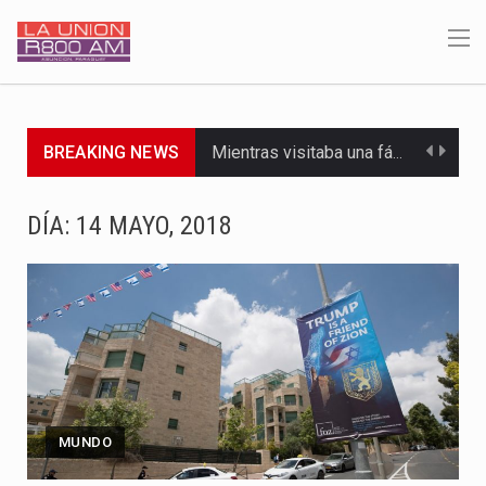
BREAKING NEWS
Mientras visitaba una fábrica de armamentos en San Paulo, el…
Rafael Filizzola, senador del Partido Democrático Progresista, calificó como "unas…
DÍA:
14 MAYO, 2018
El Ministerio de Educación y Ciencias (MEC) ha confirmado la…
Para Tania, una paraguaya de 33 años que reside en…
El presidente de la República se encontraba en el aeropuerto…
Una familia atravesó momentos de extrema tensión durante la madrugada…
MUNDO
Fretes se refirió concretamente al recorrido que realizó este jueves…