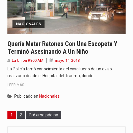
NACIONALES
Quería Matar Ratones Con Una Escopeta Y
Terminó Asesinando A Un Niño
La Unión R800 AM
mayo 14, 2018
La Policía tomó conocimiento del caso luego de un aviso
realizado desde el Hospital del Trauma, donde…
LEER MÁS
Publicado en
Nacionales
Page
Page
1
2
Próxima página