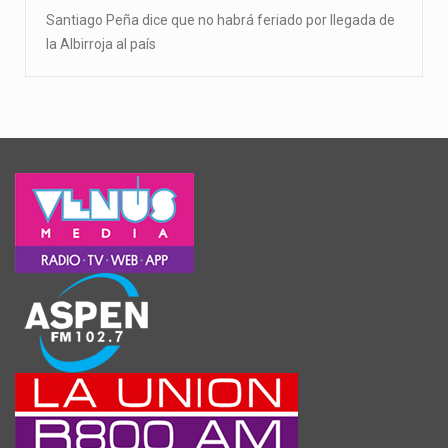
Santiago Peña dice que no habrá feriado por llegada de
la Albirroja al país