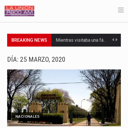
BREAKING NEWS
Mientras visitaba una fábrica de armamentos en San Paulo, el…
Rafael Filizzola, senador del Partido Democrático Progresista, calificó como "unas…
DÍA:
25 MARZO, 2020
El Ministerio de Educación y Ciencias (MEC) ha confirmado la…
Para Tania, una paraguaya de 33 años que reside en…
El presidente de la República se encontraba en el aeropuerto…
Una familia atravesó momentos de extrema tensión durante la madrugada…
NACIONALES
Fretes se refirió concretamente al recorrido que realizó este jueves…