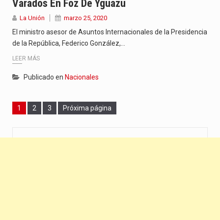
Varados En Foz De Yguazú
La Unión
marzo 25, 2020
El ministro asesor de Asuntos Internacionales de la Presidencia
de la República, Federico González,…
LEER MÁS
Publicado en
Nacionales
Page
Page
Page
1
2
3
Próxima página