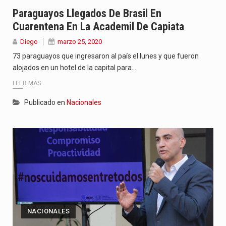
“La situación no está tan mala en el Ministerio de…
Paraguayos Llegados De Brasil En
Cuarentena En La Academil De Capiata
El amanecer de este miércoles se caracteriza por un ambiente…
Diego
marzo 25, 2020
Hace casi dos meses que Rivas dejó el Senado y,…
73 paraguayos que ingresaron al país el lunes y que fueron
alojados en un hotel de la capital para…
LEER MÁS
Publicado en
Nacionales
NACIONALES