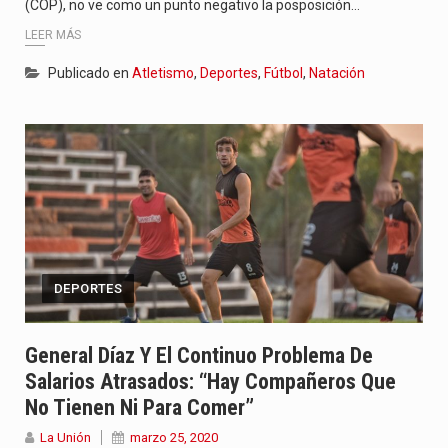
(COP), no ve como un punto negativo la posposición…
LEER MÁS
Publicado en
Atletismo
,
Deportes
,
Fútbol
,
Natación
DEPORTES
General Díaz Y El Continuo Problema De
Salarios Atrasados: “Hay Compañeros Que
No Tienen Ni Para Comer”
La Unión
marzo 25, 2020