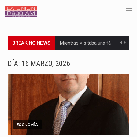
BREAKING NEWS
Mientras visitaba una fábrica de armamentos en San Paulo, el…
Rafael Filizzola, senador del Partido Democrático Progresista, calificó como "unas…
DÍA:
16 MARZO, 2026
El Ministerio de Educación y Ciencias (MEC) ha confirmado la…
Para Tania, una paraguaya de 33 años que reside en…
El presidente de la República se encontraba en el aeropuerto…
Una familia atravesó momentos de extrema tensión durante la madrugada…
ECONOMÍA
Fretes se refirió concretamente al recorrido que realizó este jueves…