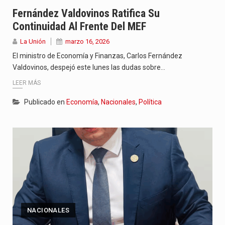
“La situación no está tan mala en el Ministerio de…
Fernández Valdovinos Ratifica Su
Continuidad Al Frente Del MEF
El amanecer de este miércoles se caracteriza por un ambiente…
La Unión
marzo 16, 2026
Hace casi dos meses que Rivas dejó el Senado y,…
El ministro de Economía y Finanzas, Carlos Fernández
Valdovinos, despejó este lunes las dudas sobre…
LEER MÁS
Publicado en
Economía
,
Nacionales
,
Política
NACIONALES