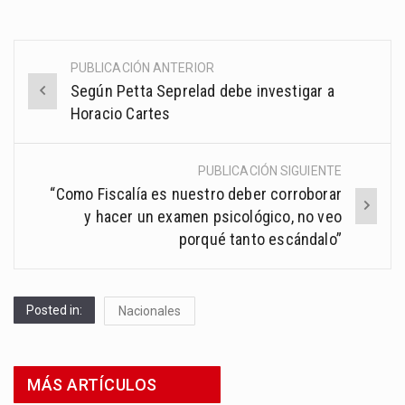
PUBLICACIÓN ANTERIOR
Post
Según Petta Seprelad debe investigar a
navigation
Horacio Cartes
PUBLICACIÓN SIGUIENTE
“Como Fiscalía es nuestro deber corroborar
y hacer un examen psicológico, no veo
porqué tanto escándalo”
Posted in:
Nacionales
MÁS ARTÍCULOS