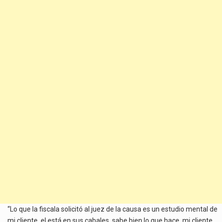
“Lo que la fiscala solicitó al juez de la causa es un estudio mental de
mi cliente, el está en sus cabales, sabe bien lo que hace, mi cliente