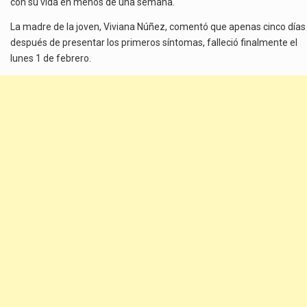
con su vida en menos de una semana.
La madre de la joven, Viviana Núñez, comentó que apenas cinco días
después de presentar los primeros síntomas, falleció finalmente el
lunes 1 de febrero.