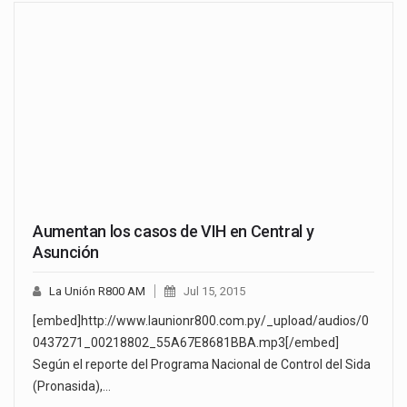
Aumentan los casos de VIH en Central y
Asunción
La Unión R800 AM
Jul 15, 2015
[embed]http://www.launionr800.com.py/_upload/audios/0
0437271_00218802_55A67E8681BBA.mp3[/embed]
Según el reporte del Programa Nacional de Control del Sida
(Pronasida),…