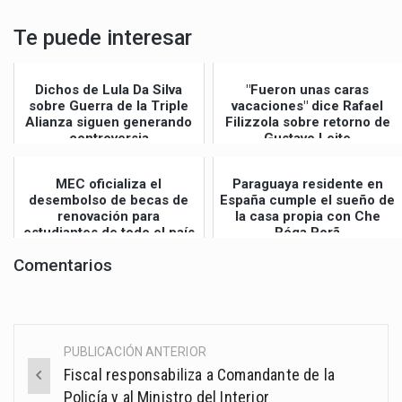
Te puede interesar
Dichos de Lula Da Silva
"Fueron unas caras
sobre Guerra de la Triple
vacaciones" dice Rafael
Alianza siguen generando
Filizzola sobre retorno de
controversia
Gustavo Leite
MEC oficializa el
Paraguaya residente en
desembolso de becas de
España cumple el sueño de
renovación para
la casa propia con Che
estudiantes de todo el país
Róga Porã
Comentarios
PUBLICACIÓN ANTERIOR
Post
Fiscal responsabiliza a Comandante de la
navigation
Policía y al Ministro del Interior