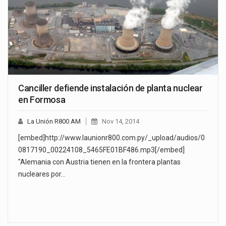
Canciller defiende instalación de planta nuclear
en Formosa
La Unión R800 AM
Nov 14, 2014
[embed]http://www.launionr800.com.py/_upload/audios/0
0817190_00224108_5465FE01BF486.mp3[/embed]
"Alemania con Austria tienen en la frontera plantas
nucleares por…