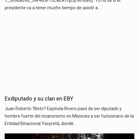
7_36968090_54F463F15C8EA.mp3[/embed] "Yo no sé si el
presidente va a tener mucho tiempo de asistir a…
Exdiputado y su clan en EBY
Juan Roberto ?Beto? Espínola Rivero pasó de ser diputado y
hombre fuerte del nicanorismo en Misiones a ser funcionario de la
Entidad Binacional Yacyretá, donde…