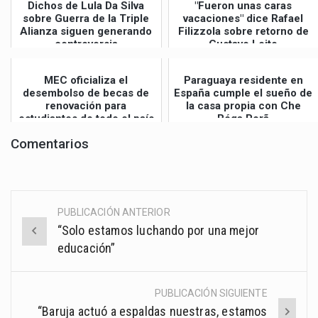
Dichos de Lula Da Silva
"Fueron unas caras
sobre Guerra de la Triple
vacaciones" dice Rafael
Alianza siguen generando
Filizzola sobre retorno de
controversia
Gustavo Leite
MEC oficializa el
Paraguaya residente en
desembolso de becas de
España cumple el sueño de
renovación para
la casa propia con Che
estudiantes de todo el país
Róga Porã
Comentarios
PUBLICACIÓN ANTERIOR
Post
“Solo estamos luchando por una mejor
navigation
educación”
PUBLICACIÓN SIGUIENTE
“Baruja actuó a espaldas nuestras, estamos