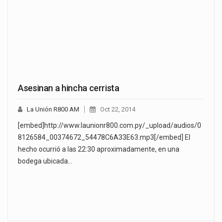
Asesinan a hincha cerrista
La Unión R800 AM
Oct 22, 2014
[embed]http://www.launionr800.com.py/_upload/audios/0
8126584_00374672_54478C6A33E63.mp3[/embed] El
hecho ocurrió a las 22:30 aproximadamente, en una
bodega ubicada…