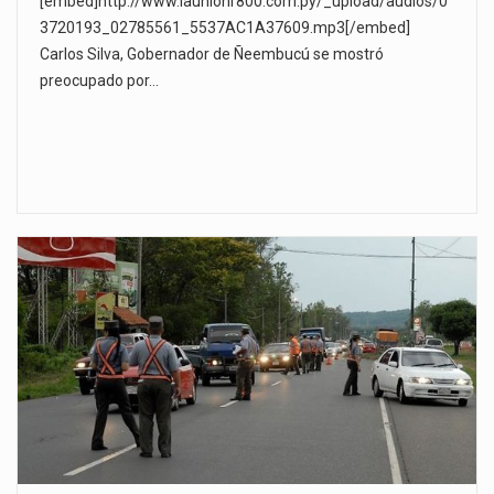
[embed]http://www.launionr800.com.py/_upload/audios/0
3720193_02785561_5537AC1A37609.mp3[/embed]
Carlos Silva, Gobernador de Ñeembucú se mostró
preocupado por…