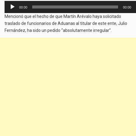
Reproductor
00:00
00:00
de
Mencionó que el hecho de que Martín Arévalo haya solicitado
audio
traslado de funcionarios de Aduanas al titular de este ente, Julio
Fernández, ha sido un pedido “absolutamente irregular”.